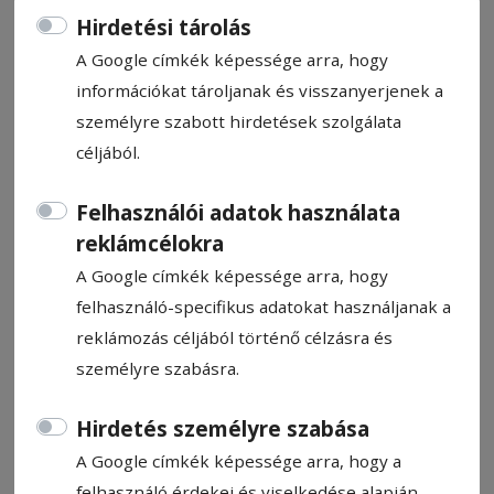
Hirdetési tárolás
A Google címkék képessége arra, hogy
információkat tároljanak és visszanyerjenek a
személyre szabott hirdetések szolgálata
Három új igazolás
céljából.
Egy cseh és két amerikai játékossal
Felhasználói adatok használata
erősített a felsőházi rájátszás előtt az FK
reklámcélokra
Csíkszereda női labdarúgócsapata, de a
A Google címkék képessége arra, hogy
három légiós sem tudott segíteni a
felhasználó-specifikus adatokat használjanak a
Kolozsvár elleni vereség elkerülésében. Már
reklámozás céljából történő célzásra és
csak matematikai esély van a bajnoki címre.
személyre szabásra.
Farkas Endre
Hirdetés személyre szabása
2026. február 25., 9:10
A Google címkék képessége arra, hogy a
felhasználó érdekei és viselkedése alapján