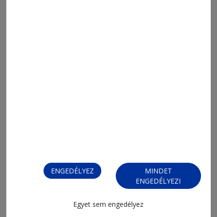
2026. augusztus 3., 10:38
Háromból semmi a csíki mérleg
ENGEDÉLYEZ
MINDET
ENGEDÉLYEZI
Egyet sem engedélyez