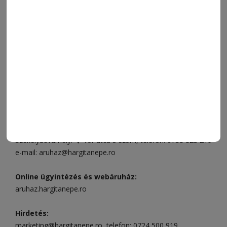
SZÍNES
IMPRESSZUM
VIDEÓ
MÉDIAAJÁNLAT
FÓRUM
JÁTÉKSZABÁLYZAT
ELÉRHETŐSÉGEK
Ügyfélszolgálat (apróhirdetések, előfizetések)
Csíkszereda üzlet:
Csíki Mozi épülete
, telefon:
0728 001
496
Csíkszereda szerkesztőség:
Márton Áron utca 21. szám
Székelyudvarhely:
Vár utca 5 szám
, telefon:
0738 823 219
e-mail:
aruhaz@hargitanepe.ro
Online ügyintézés és webáruház:
aruhaz.hargitanepe.ro
Hirdetés:
marketing@hargitanepe.ro
, telefon:
0724 500 919