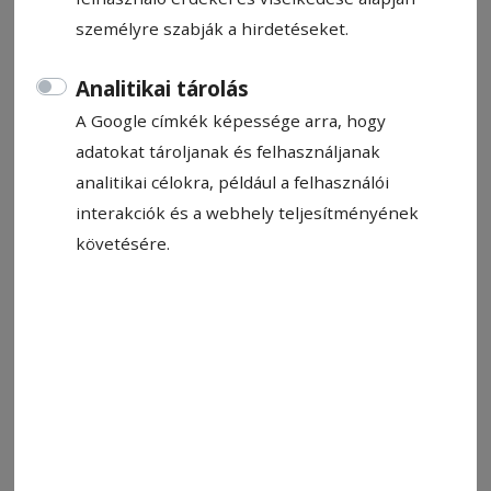
személyre szabják a hirdetéseket.
Analitikai tárolás
A Google címkék képessége arra, hogy
adatokat tároljanak és felhasználjanak
analitikai célokra, például a felhasználói
interakciók és a webhely teljesítményének
követésére.
Rosenblatt (j) vesztes meccsen mutatkozott be
Fotó: Gábor István-Gábor
Állítsa be, hogy a Google-
találatokban a Hargita Népe elöl
legyen!