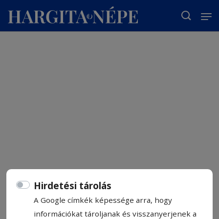
T
Hirdetési tárolás
A Google címkék képessége arra, hogy
információkat tároljanak és visszanyerjenek a