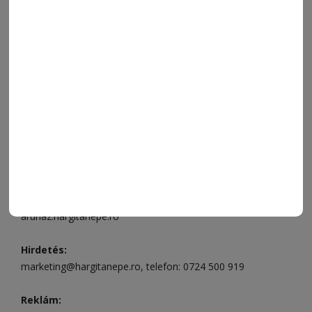
FÓRUM
JÁTÉKSZABÁLYZAT
ELÉRHETŐSÉGEK
Ügyfélszolgálat (apróhirdetések, előfizetések)
Csíkszereda üzlet:
Csíki Mozi épülete
, telefon:
0728 001
496
Csíkszereda szerkesztőség:
Márton Áron utca 21. szám
Székelyudvarhely:
Vár utca 5 szám
, telefon:
0738 823 219
e-mail:
aruhaz@hargitanepe.ro
Online ügyintézés és webáruház:
aruhaz.hargitanepe.ro
Hirdetés:
marketing@hargitanepe.ro
, telefon:
0724 500 919
Reklám: