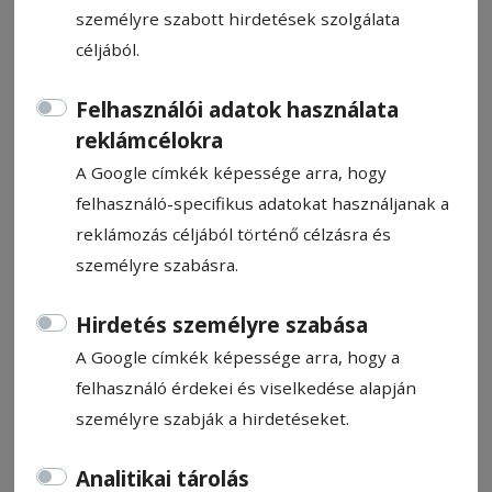
személyre szabott hirdetések szolgálata
céljából.
Felhasználói adatok használata
Földbarátok, földvédők és
reklámcélokra
ökoharcosok
A Google címkék képessége arra, hogy
felhasználó-specifikus adatokat használjanak a
reklámozás céljából történő célzásra és
Hétfőn délben a lájk­ver­sennyel ért véget az
személyre szabásra.
idei KupakMOZAIK Plusz vetélkedő,
amelyen több mint kétszáz udvarhelyszéki
Hirdetés személyre szabása
diák vett részt. A környezettudatosságot
A Google címkék képessége arra, hogy a
népszerűsítő eseményen a csapatok
felhasználó érdekei és viselkedése alapján
újrahasznosítható hulladékból raktak ki
személyre szabják a hirdetéseket.
mozaikképeket.
Analitikai tárolás
Asztalos Ágnes