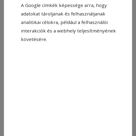
2026. június 16., 18:02
A Google címkék képessége arra, hogy
adatokat tároljanak és felhasználjanak
analitikai célokra, például a felhasználói
interakciók és a webhely teljesítményének
követésére.
Felhőtlen öröm a kupakmozaikok elkészülte és megörökítése
után. Játék és alapanyag is lehet a hulladék
Fotó: RDE Hargita/Fb