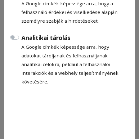
A Google címkék képessége arra, hogy a
felhasználó érdekei és viselkedése alapján
személyre szabják a hirdetéseket.
Analitikai tárolás
A Google címkék képessége arra, hogy
adatokat tároljanak és felhasználjanak
analitikai célokra, például a felhasználói
interakciók és a webhely teljesítményének
követésére.
Medvecsapda a szemetesek helyén. Szabadulnának
Fotó: Barabás-Pál Hajnalka
Állítsa be, hogy a Google-
találatokban a Hargita Népe elöl
legyen!