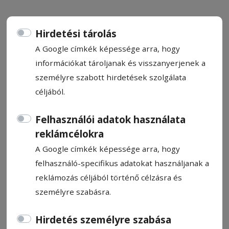
Hirdetési tárolás
A Google címkék képessége arra, hogy
Befognák a négyeshez
információkat tároljanak és visszanyerjenek a
személyre szabott hirdetések szolgálata
visszajáró medvét
céljából.
Medvecsapdát helyeztek ki az illetékesek a
Felhasználói adatok használata
négyes kilométernél, a szemeteskukák
reklámcélokra
helyére. Az elmúlt napokban rendszeresen
A Google címkék képessége arra, hogy
észleltek ott medvejárást. A nagyvad
felhasználó-specifikus adatokat használjanak a
befogásával a károkozást, az emberi
reklámozás céljából történő célzásra és
sérülést előznék meg.
személyre szabásra.
Barabás-Pál Hajnalka
Hirdetés személyre szabása
2026. május 29., 16:48