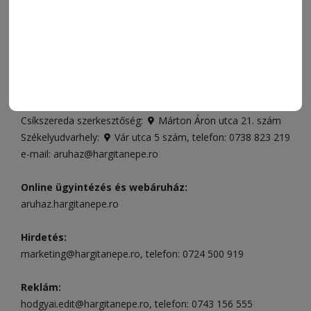
JÁTÉKSZABÁLYZAT
ELÉRHETŐSÉGEK
Ügyfélszolgálat (apróhirdetések, előfizetések)
Csíkszereda üzlet:
Csíki Mozi épülete
, telefon:
0728 001
496
Csíkszereda szerkesztőség:
Márton Áron utca 21. szám
Székelyudvarhely:
Vár utca 5 szám
, telefon:
0738 823 219
e-mail:
aruhaz@hargitanepe.ro
Online ügyintézés és webáruház:
aruhaz.hargitanepe.ro
Hirdetés:
marketing@hargitanepe.ro
, telefon:
0724 500 919
Reklám:
hodgyai.edit@hargitanepe.ro
, telefon:
0743 156 555