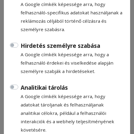
A Google címkék képessége arra, hogy
lehetőségeket lát benne.
felhasználó-specifikus adatokat használjanak a
reklámozás céljából történő célzásra és
Szász Csaba
személyre szabásra.
2026. június 15., 20:26
Hirdetés személyre szabása
A Google címkék képessége arra, hogy a
felhasználó érdekei és viselkedése alapján
személyre szabják a hirdetéseket.
Analitikai tárolás
A Google címkék képessége arra, hogy
adatokat tároljanak és felhasználjanak
analitikai célokra, például a felhasználói
interakciók és a webhely teljesítményének
Az edző a pálya széléről figyel. Folyamatosan fókuszban
követésére.
Fotó: Hodgyai István