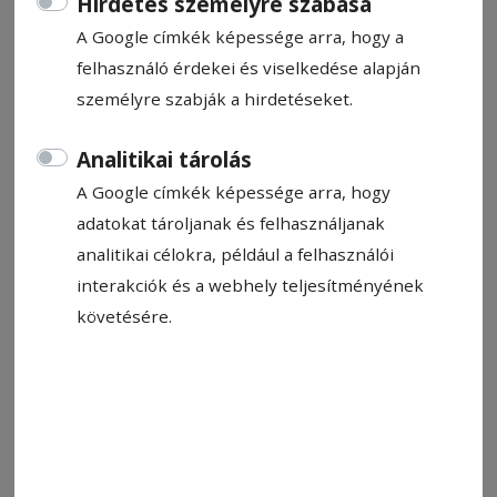
Hirdetés személyre szabása
Márton plébános köszönetet mondott
A Google címkék képessége arra, hogy a
mindazoknak, akik bármilyen formában
felhasználó érdekei és viselkedése alapján
hozzájárultak a munkálatok sikeréhez.
személyre szabják a hirdetéseket.
Vlaicu Lajos
Analitikai tárolás
2026. május 31., 23:06
Becsült olvasási idő: 3 perc
A Google címkék képessége arra, hogy
adatokat tároljanak és felhasználjanak
analitikai célokra, például a felhasználói
interakciók és a webhely teljesítményének
követésére.