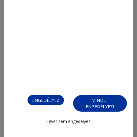
2026. augusztus 3., 12:22
A rajt előtt változott a 2. Liga mezőnye
ENGEDÉLYEZ
MINDET
ENGEDÉLYEZI
Egyet sem engedélyez