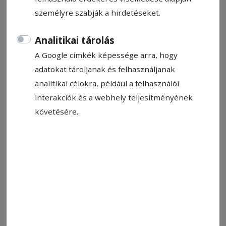
személyre szabják a hirdetéseket.
Analitikai tárolás
A Szuperligában maradás a tét az FK számára. Ennek
A Google címkék képessége arra, hogy
megfelelően edz a csapat
Fotó: FK Csíkszereda
adatokat tároljanak és felhasználjanak
analitikai célokra, például a felhasználói
interakciók és a webhely teljesítményének
Állítsa be, hogy a Google-
követésére.
találatokban a Hargita Népe elöl
legyen!
A labdarúgó-Szuperliga alsóházi rájátszásának
hetedik fordulójában a bajnoki címvédő FCSB
látogat Csíkszeredába. Az FK Csíkszereda
számára a bentmaradásért fontos lenne a
győzelem, a találkozó pénteken 20.30-kor