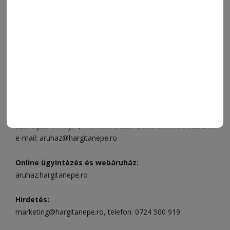
VIDEÓ
MÉDIAAJÁNLAT
FÓRUM
JÁTÉKSZABÁLYZAT
ELÉRHETŐSÉGEK
Ügyfélszolgálat (apróhirdetések, előfizetések)
Csíkszereda üzlet:
Csíki Mozi épülete
, telefon:
0728 001
496
Csíkszereda szerkesztőség:
Márton Áron utca 21. szám
Székelyudvarhely:
Vár utca 5 szám
, telefon:
0738 823 219
e-mail:
aruhaz@hargitanepe.ro
Online ügyintézés és webáruház:
aruhaz.hargitanepe.ro
Hirdetés:
marketing@hargitanepe.ro
, telefon:
0724 500 919