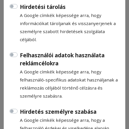
Hirdetési tárolás
A Google címkék képessége arra, hogy
információkat tároljanak és visszanyerjenek a
személyre szabott hirdetések szolgálata
A FCSB-t fogadja az FK
céljából.
Felhasználói adatok használata
Kopacz Gyula
reklámcélokra
2026. április 30., 7:17
A Google címkék képessége arra, hogy
felhasználó-specifikus adatokat használjanak a
reklámozás céljából történő célzásra és
személyre szabásra.
Hirdetés személyre szabása
A Google címkék képessége arra, hogy a
felhasználó érdekei és viselkedése alapján