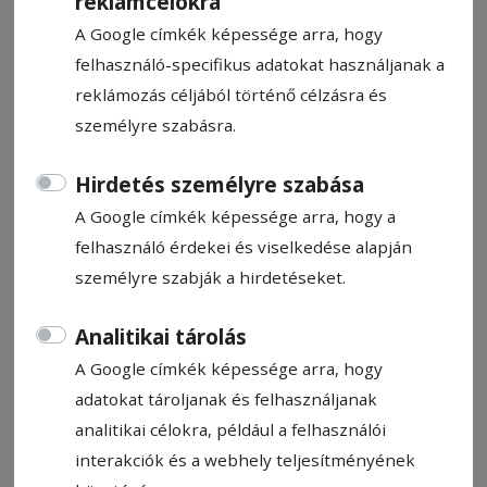
munkában. Hosszú pályájáról, a
reklámcélokra
rendszerváltás utáni egészségügyi
A Google címkék képessége arra, hogy
fejlesztésekről, személyes életélményeiről
felhasználó-specifikus adatokat használjanak a
beszélgettünk.
reklámozás céljából történő célzásra és
személyre szabásra.
Vlaicu Lajos
2026. május 26., 20:24
Hirdetés személyre szabása
A Google címkék képessége arra, hogy a
felhasználó érdekei és viselkedése alapján
személyre szabják a hirdetéseket.
Analitikai tárolás
A Google címkék képessége arra, hogy
adatokat tároljanak és felhasználjanak
analitikai célokra, például a felhasználói
interakciók és a webhely teljesítményének