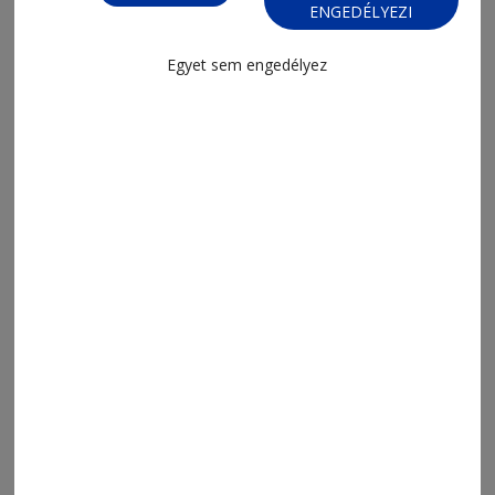
ENGEDÉLYEZI
2026. augusztus 5., 21:08
A hagyományos kultúra nem
Egyet sem engedélyez
veszítette el a szavatosságát
2026. augusztus 5., 19:45
Amikor az érdeklődés kutatói úttá
válik