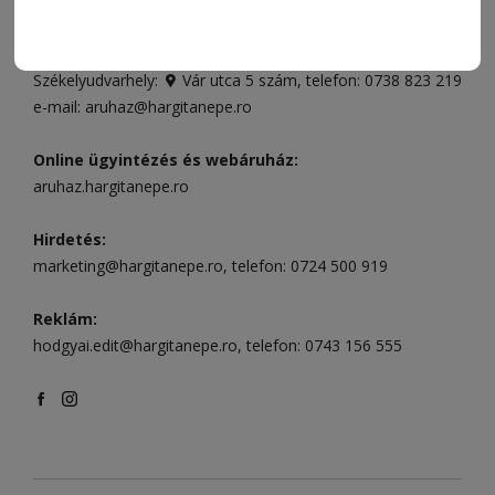
Csíkszereda üzlet:
Csíki Mozi épülete
, telefon:
0728 001
496
Csíkszereda szerkesztőség:
Márton Áron utca 21. szám
Székelyudvarhely:
Vár utca 5 szám
, telefon:
0738 823 219
e-mail:
aruhaz@hargitanepe.ro
Online ügyintézés és webáruház:
aruhaz.hargitanepe.ro
Hirdetés:
marketing@hargitanepe.ro
, telefon:
0724 500 919
Reklám:
hodgyai.edit@hargitanepe.ro
, telefon:
0743 156 555