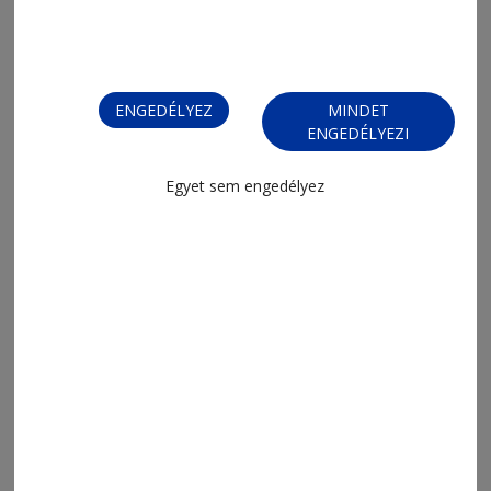
Változás a GYHK-nál
ENGEDÉLYEZ
MINDET
ENGEDÉLYEZI
Egyet sem engedélyez
2026. július 22., 10:03
Új pályára állítják a Gyergyói HK-t