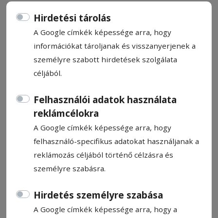
Hirdetési tárolás
A Google címkék képessége arra, hogy
információkat tároljanak és visszanyerjenek a
Fohász hokiistenhez
személyre szabott hirdetések szolgálata
céljából.
Szép Zoltán
Felhasználói adatok használata
2026. május 19., 10:42
reklámcélokra
A Google címkék képessége arra, hogy
felhasználó-specifikus adatokat használjanak a
reklámozás céljából történő célzásra és
személyre szabásra.
Hirdetés személyre szabása
A Google címkék képessége arra, hogy a