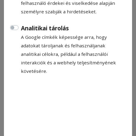
felhasználó érdekei és viselkedése alapján
személyre szabják a hirdetéseket.
Fotó: MJSZ/Vörös Dávid
Analitikai tárolás
A Google címkék képessége arra, hogy
Állítsa be, hogy a Google-
adatokat tároljanak és felhasználjanak
találatokban a Hargita Népe elöl
analitikai célokra, például a felhasználói
legyen!
interakciók és a webhely teljesítményének
követésére.
A jégkorong-világbajnokságoknak van egy
sajátos mellékzöngéje: időnként olyan
történeteket írnak, amelyeket józan ésszel
nehéz felfogni. Zürichben egy csíkpálfalvi
születésű katolikus pap magyar misét celebrált
a vb alatt. Ferencz Károly atya a mise elején
maga mesélte el, hogyan került Svájcba: