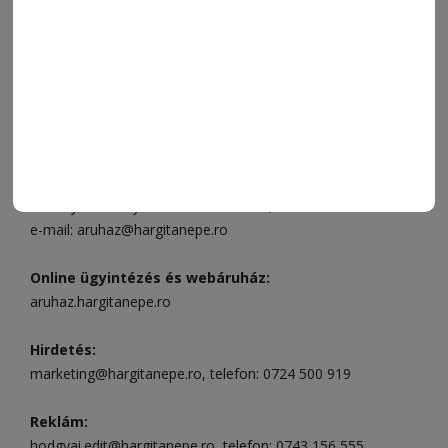
FÓRUM
JÁTÉKSZABÁLYZAT
ELÉRHETŐSÉGEK
Ügyfélszolgálat (apróhirdetések, előfizetések)
Csíkszereda üzlet:
Csíki Mozi épülete
, telefon:
0728 001
496
Csíkszereda szerkesztőség:
Márton Áron utca 21. szám
Székelyudvarhely:
Vár utca 5 szám
, telefon:
0738 823 219
e-mail:
aruhaz@hargitanepe.ro
Online ügyintézés és webáruház:
aruhaz.hargitanepe.ro
Hirdetés:
marketing@hargitanepe.ro
, telefon:
0724 500 919
Reklám:
hodgyai.edit@hargitanepe.ro
, telefon:
0743 156 555