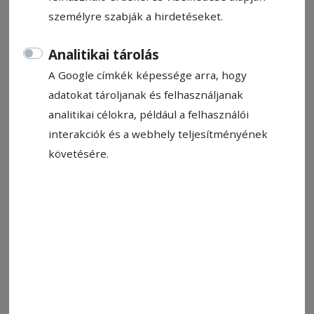
népességű településeken élők közlekedési
személyre szabják a hirdetéseket.
lehetőségeit kívánják bővíteni.
Analitikai tárolás
Hírszerkesztő: Kiss Előd-Gergely
2024. november 13., 17:16
A Google címkék képessége arra, hogy
Becsült olvasási idő: 2 perc
adatokat tároljanak és felhasználjanak
analitikai célokra, például a felhasználói
interakciók és a webhely teljesítményének
követésére.