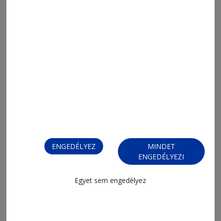
2026. július 30., 9:19
LEADER-pályázatból napelem
ENGEDÉLYEZ
MINDET
ENGEDÉLYEZI
2026. július 27., 15:48
Egyet sem engedélyez
PNRR: „Alapok a modern és
megreformált Romániáért!”