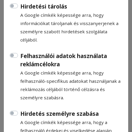
Hirdetési tárolás
A Google címkék képessége arra, hogy
információkat tároljanak és visszanyerjenek a
személyre szabott hirdetések szolgálata
Ötvennégy elektromos
céljából.
iskolabuszt szerez be a megyei
Felhasználói adatok használata
önkormányzat
reklámcélokra
A Google címkék képessége arra, hogy
Ötvennégy elektromos iskolabuszt szerez
felhasználó-specifikus adatokat használjanak a
be a Hargita megyei önkormányzat,
reklámozás céljából történő célzásra és
amelyet az Országos Helyreállítási Tervből
személyre szabásra.
(PNRR) elnyert támogatásból
finanszíroznak – közölte szerdán Hargita
Hirdetés személyre szabása
Megye Tanácsa. A közlemény szerint az új
A Google címkék képessége arra, hogy a
iskolabuszokkal az elszigetelt, alacsony
felhasználó érdekei és viselkedése alapján