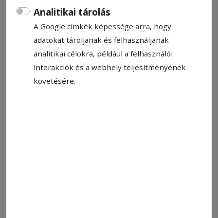
Analitikai tárolás
A Google címkék képessége arra, hogy
adatokat tároljanak és felhasználjanak
Zúzmarás csíki táj. Fagyra enyhülés, majd ismét lehűlés jön
analitikai célokra, például a felhasználói
Fotó: Veres Nándor
interakciók és a webhely teljesítményének
követésére.
Állítsa be, hogy a Google-
találatokban a Hargita Népe elöl
legyen!
Csíkszeredában és Székelyudvarhelyen is
mínusz 14 Celsius-fok alatti értéket mutattak a
hőmérők tegnap hajnalban, a Gyergyói-
medencében egy fokkal volt enyhébb a
hőmérséklet a meteorológiai állomások
hivatalos adatai szerint, ezzel – országos