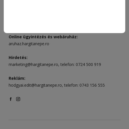
496
Csíkszereda szerkesztőség:
Márton Áron utca 21. szám
Székelyudvarhely:
Vár utca 5 szám
, telefon:
0738 823 219
e-mail:
aruhaz@hargitanepe.ro
Online ügyintézés és webáruház:
aruhaz.hargitanepe.ro
Hirdetés:
marketing@hargitanepe.ro
, telefon:
0724 500 919
Reklám:
hodgyai.edit@hargitanepe.ro
, telefon:
0743 156 555