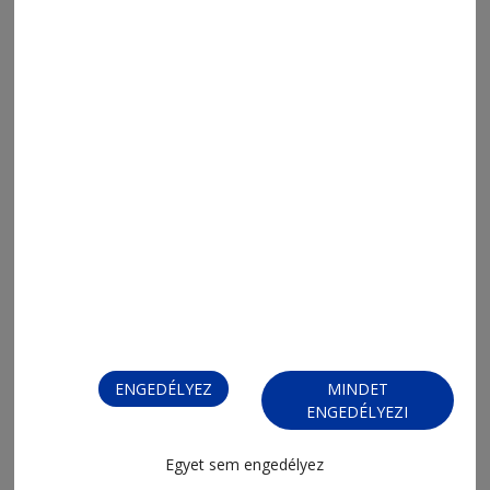
2026. augusztus 4., 10:58
Ittas vezetők
ENGEDÉLYEZ
MINDET
ENGEDÉLYEZI
Egyet sem engedélyez