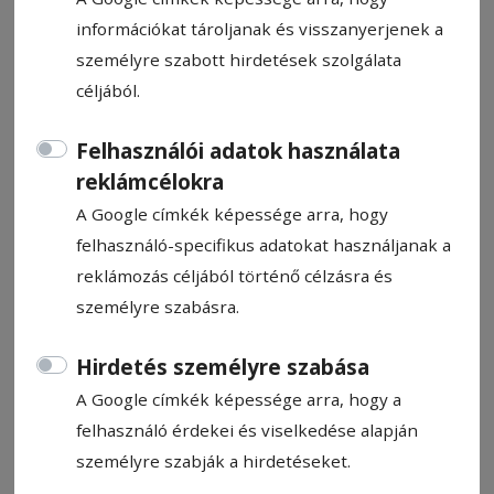
információkat tároljanak és visszanyerjenek a
személyre szabott hirdetések szolgálata
céljából.
Kutyahidegre lehűlés
Felhasználói adatok használata
reklámcélokra
A Google címkék képessége arra, hogy
HN-információ
2026. január 14., 8:22
felhasználó-specifikus adatokat használjanak a
reklámozás céljából történő célzásra és
személyre szabásra.
Hirdetés személyre szabása
A Google címkék képessége arra, hogy a
felhasználó érdekei és viselkedése alapján
személyre szabják a hirdetéseket.