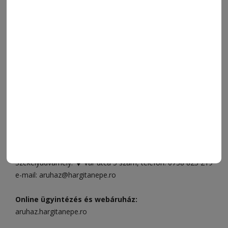
SPORT
ESEMÉNYNAPTÁR
SZÍNES
IMPRESSZUM
VIDEÓ
MÉDIAAJÁNLAT
FÓRUM
JÁTÉKSZABÁLYZAT
ELÉRHETŐSÉGEK
Ügyfélszolgálat (apróhirdetések, előfizetések)
Csíkszereda üzlet:
Csíki Mozi épülete
, telefon:
0728 001
496
Csíkszereda szerkesztőség:
Márton Áron utca 21. szám
Székelyudvarhely:
Vár utca 5 szám
, telefon:
0738 823 219
e-mail:
aruhaz@hargitanepe.ro
Online ügyintézés és webáruház:
aruhaz.hargitanepe.ro