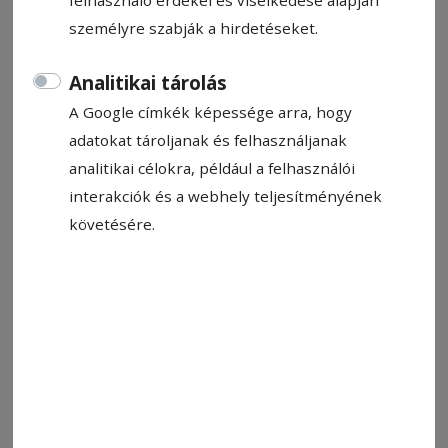
felhasználó érdekei és viselkedése alapján
személyre szabják a hirdetéseket.
Analitikai tárolás
A Google címkék képessége arra, hogy
adatokat tároljanak és felhasználjanak
analitikai célokra, például a felhasználói
interakciók és a webhely teljesítményének
követésére.
Fotó: Veres Nándor
Állítsa be, hogy a Google-
találatokban a Hargita Népe elöl
legyen!