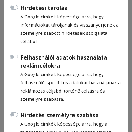
Hirdetési tárolás
A Google címkék képessége arra, hogy
információkat tároljanak és visszanyerjenek a
személyre szabott hirdetések szolgálata
Egyre többen váltanak egyéni
céljából.
vállalkozásra
Felhasználói adatok használata
Az év első három hónapjában 343 új céget
reklámcélokra
és vállalkozást jegyeztek be a megyében.
A Google címkék képessége arra, hogy
Miközben csökkent az új kft.-k száma,
felhasználó-specifikus adatokat használjanak a
látványosan erősödött az egyéni vállalkozói
reklámozás céljából történő célzásra és
kedv.
személyre szabásra.
Kovács Andrea
Hirdetés személyre szabása
2026. május 15., 22:07
A Google címkék képessége arra, hogy a