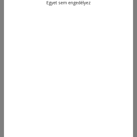
Egyet sem engedélyez
2026. augusztus 6., 14:15
Kihágássorozat
2026. augusztus 6., 13:15
A legtöbb bejelentés májusban és
júniusban futott be