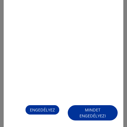
2026. augusztus 6., 15:18
Eddig mintegy hatszázan jelentkeztek
sikerrel a megye egyetemein
ENGEDÉLYEZ
MINDET
ENGEDÉLYEZI