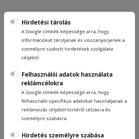
Hirdetési tárolás
A Google címkék képessége arra, hogy
Pünkösd az egységteremtés
információkat tároljanak és visszanyerjenek a
ünnepe
személyre szabott hirdetések szolgálata
céljából.
Zsúfolásig telt a Szent Miklós-templom
Felhasználói adatok használata
előtti tér és a Márton Áron utca a
reklámcélokra
pünkösdvasárnapi zarándokmisén
A Google címkék képessége arra, hogy
Gyergyószentmiklóson. A jelenlévők tapssal
felhasználó-specifikus adatokat használjanak a
fogadták az ünnepi szentmisére érkező
reklámozás céljából történő célzásra és
Sulyok Tamást, Magyarország köztársasági
személyre szabásra.
elnökét; a szentmise főcelebránsa és
szónoka Nm. és Ft. Marton Zsolt váci
Hirdetés személyre szabása
megyés püspök a szentlélek