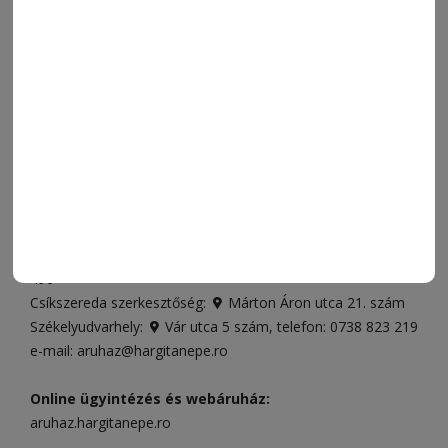
SPORT
ESEMÉNYNAPTÁR
SZÍNES
IMPRESSZUM
VIDEÓ
MÉDIAAJÁNLAT
FÓRUM
JÁTÉKSZABÁLYZAT
ELÉRHETŐSÉGEK
Ügyfélszolgálat (apróhirdetések, előfizetések)
Csíkszereda üzlet:
Csíki Mozi épülete
, telefon:
0728 001
496
Csíkszereda szerkesztőség:
Márton Áron utca 21. szám
Székelyudvarhely:
Vár utca 5 szám
, telefon:
0738 823 219
e-mail:
aruhaz@hargitanepe.ro
Online ügyintézés és webáruház:
aruhaz.hargitanepe.ro