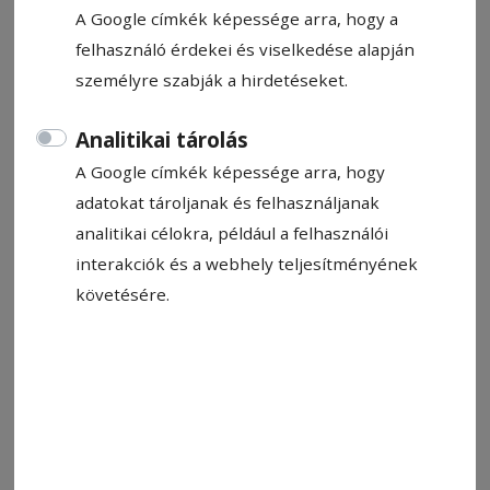
A Google címkék képessége arra, hogy a
egységteremtő erejéről beszélt.
felhasználó érdekei és viselkedése alapján
személyre szabják a hirdetéseket.
Boncina-Székely Szidónia
2026. május 24., 13:56
Analitikai tárolás
A Google címkék képessége arra, hogy
adatokat tároljanak és felhasználjanak
analitikai célokra, például a felhasználói
interakciók és a webhely teljesítményének
követésére.
Zarándokmise Gyergyószentmiklóson: a nemzet egységéért
imádkoztak
Fotó: Veres Nándor