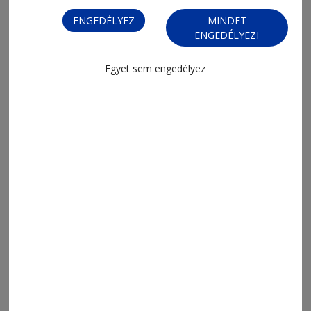
ENGEDÉLYEZ
MINDET
ENGEDÉLYEZI
Egyet sem engedélyez
2026. július 21., 19:03
Megújulnak a forrásházak, nő a
vízhozam
2026. július 21., 18:02