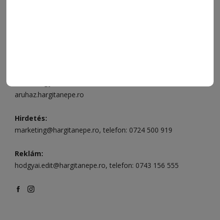
Ügyfélszolgálat (apróhirdetések, előfizetések)
Csíkszereda üzlet:
Csíki Mozi épülete
, telefon:
0728 001
496
Csíkszereda szerkesztőség:
Márton Áron utca 21. szám
Székelyudvarhely:
Vár utca 5 szám
, telefon:
0738 823 219
e-mail:
aruhaz@hargitanepe.ro
Online ügyintézés és webáruház:
aruhaz.hargitanepe.ro
Hirdetés:
marketing@hargitanepe.ro
, telefon:
0724 500 919
Reklám:
hodgyai.edit@hargitanepe.ro
, telefon:
0743 156 555