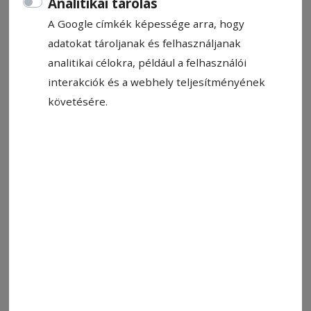
Analitikai tárolás
Hírszerkesztő: Molnár Raymond
A Google címkék képessége arra, hogy
2023. február 27., 12:53
adatokat tároljanak és felhasználjanak
Becsült olvasási idő: 1 perc
analitikai célokra, például a felhasználói
interakciók és a webhely teljesítményének
követésére.
Képünk illusztráció
Fotó: Pexels