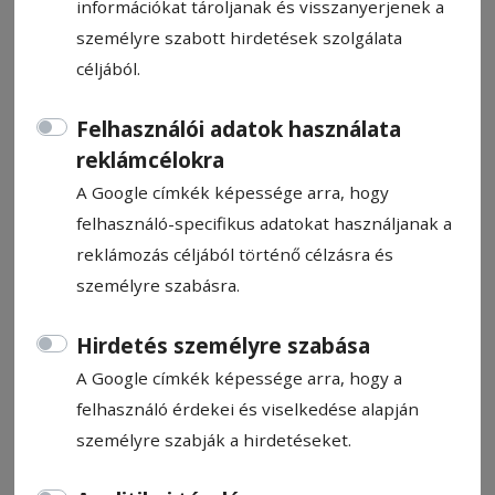
információkat tároljanak és visszanyerjenek a
személyre szabott hirdetések szolgálata
céljából.
Felhasználói adatok használata
Hargita megyei
reklámcélokra
vendéglátóegységeket
A Google címkék képessége arra, hogy
ellenőriztek a rendőrök, 27 500
felhasználó-specifikus adatokat használjanak a
lejre bírságoltak
reklámozás céljából történő célzásra és
személyre szabásra.
Huszonhétezer-ötszáz lejre róttak ki
Hirdetés személyre szabása
bírságot a rendőrök pénteken Hargita
megyében az adócsalás és a turizmus
A Google címkék képessége arra, hogy a
területén elkövetett törvénytelenségek
felhasználó érdekei és viselkedése alapján
megelőzésére és leküzdésére irányuló akció
személyre szabják a hirdetéseket.
keretében.