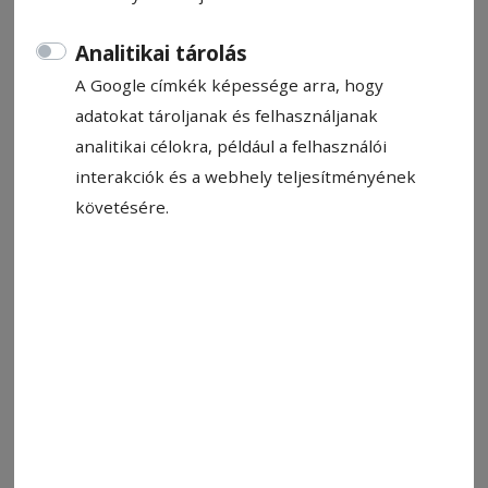
Analitikai tárolás
A Google címkék képessége arra, hogy
adatokat tároljanak és felhasználjanak
analitikai célokra, például a felhasználói
interakciók és a webhely teljesítményének
követésére.
A Nagy-Hagymás-hegység sziklái. Nagyberuházás
Fotó: Veres Nándor
Állítsa be, hogy a Google-
találatokban a Hargita Népe elöl
legyen!