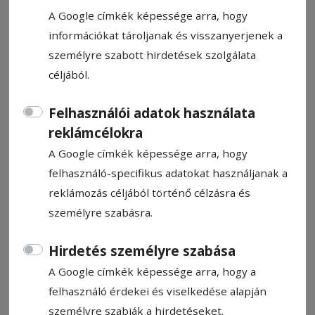
A Google címkék képessége arra, hogy
információkat tároljanak és visszanyerjenek a
személyre szabott hirdetések szolgálata
céljából.
13 millió lejes beruházás a
Nagy-Hagymásban
Felhasználói adatok használata
reklámcélokra
Új turistaútvonalakat, információs
A Google címkék képessége arra, hogy
pontokat, kilátókat, pihenőhelyeket, egy
felhasználó-specifikus adatokat használjanak a
panorámakabint és egy pásztorszállás
reklámozás céljából történő célzásra és
jellegű menedéket alakítanak ki a Nagy-
személyre szabásra.
Hagymás-hegység térségében.
Hirdetés személyre szabása
A Google címkék képessége arra, hogy a
Kovács Andrea
2025. szeptember 17., 15:57
felhasználó érdekei és viselkedése alapján
személyre szabják a hirdetéseket.