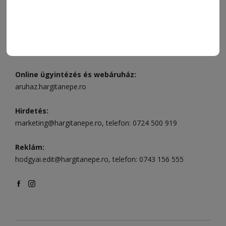
Csíkszereda üzlet:
Csíki Mozi épülete
, telefon:
0728 001
496
Csíkszereda szerkesztőség:
Márton Áron utca 21. szám
Székelyudvarhely:
Vár utca 5 szám
, telefon:
0738 823 219
e-mail:
aruhaz@hargitanepe.ro
Online ügyintézés és webáruház:
aruhaz.hargitanepe.ro
Hirdetés:
marketing@hargitanepe.ro
, telefon:
0724 500 919
Reklám:
hodgyai.edit@hargitanepe.ro
, telefon:
0743 156 555