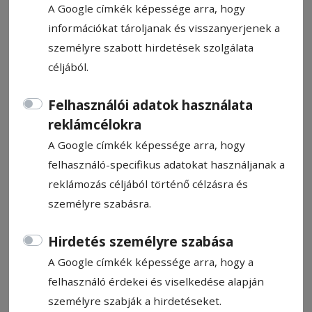
A Google címkék képessége arra, hogy
információkat tároljanak és visszanyerjenek a
személyre szabott hirdetések szolgálata
céljából.
Ilyés Róbert lesz az új edző
Felhasználói adatok használata
reklámcélokra
Hivatalosan hétfőn veszi át az FK
A Google címkék képessége arra, hogy
Csíkszereda vezetőedzői tisztségét Ilyés
felhasználó-specifikus adatokat használjanak a
Róbert, aki pénteken közös megegyezéssel
reklámozás céljából történő célzásra és
bontott szerződést a Sepsi OSK csapatával.
személyre szabásra.
Egyelőre nem tudni, mekkora időszakra ír
alá a csíkszeredai szakember a piros-
Hirdetés személyre szabása
feketékkel, ám azt elmondta, hogy
A Google címkék képessége arra, hogy a
hosszabb időtartamra szólnak az FK
felhasználó érdekei és viselkedése alapján
Csíkszereda és az ő tervei is.
személyre szabják a hirdetéseket.