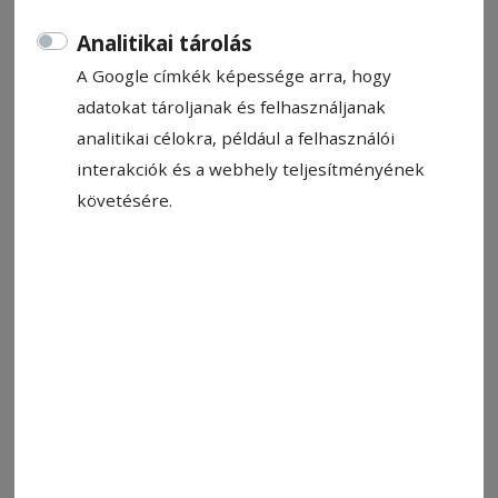
Kopacz Gyula
2023. március 18., 13:37
Analitikai tárolás
Becsült olvasási idő: 3 perc
A Google címkék képessége arra, hogy
adatokat tároljanak és felhasználjanak
analitikai célokra, például a felhasználói
interakciók és a webhely teljesítményének
követésére.
Ilyés Róbert (középen) a klubvezető Szondy Zoltán (balról)
társaságában követte új csapatának játékát szombaton