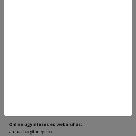
ORSZÁG-VILÁG
ÁRUHÁZ
SPORT
ESEMÉNYNAPTÁR
SZÍNES
IMPRESSZUM
VIDEÓ
MÉDIAAJÁNLAT
FÓRUM
JÁTÉKSZABÁLYZAT
ELÉRHETŐSÉGEK
Ügyfélszolgálat (apróhirdetések, előfizetések)
Csíkszereda üzlet:
Csíki Mozi épülete
, telefon:
0728 001
496
Csíkszereda szerkesztőség:
Márton Áron utca 21. szám
Székelyudvarhely:
Vár utca 5 szám
, telefon:
0738 823 219
e-mail:
aruhaz@hargitanepe.ro
Online ügyintézés és webáruház:
aruhaz.hargitanepe.ro