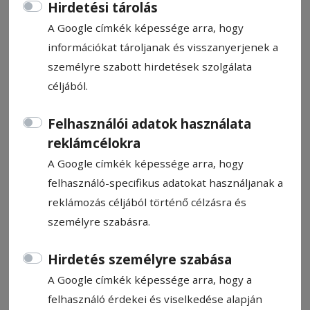
Hirdetési tárolás
A Google címkék képessége arra, hogy
információkat tároljanak és visszanyerjenek a
személyre szabott hirdetések szolgálata
Ilyés támadófocit ígér
céljából.
Felhasználói adatok használata
Ilyés Róbert veszi át az FK Csíkszereda
reklámcélokra
másodosztályú felnőtt férfi
A Google címkék képessége arra, hogy
labdarúgócsapatának irányítását. A
felhasználó-specifikus adatokat használjanak a
vezetőedzőt tegnap sajtótájékoztató
reklámozás céljából történő célzásra és
keretében mutatta be Szondy Zoltán, az FK
személyre szabásra.
Csíkszereda elnöke. Az eseményen az is
kiderült, a jövőben nem Albu László irányítja
Hirdetés személyre szabása
majd az FK női csapatát, hanem Ilyés
A Google címkék képessége arra, hogy a
segítője lesz a férficsapatnál.
felhasználó érdekei és viselkedése alapján