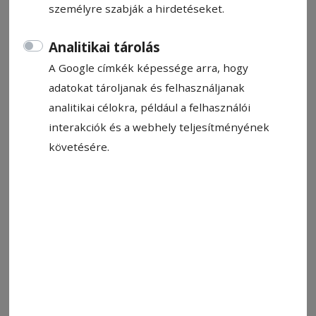
Jakab Árpád
személyre szabják a hirdetéseket.
2023. március 21., 11:10
Becsült olvasási idő: 3 perc
Analitikai tárolás
A Google címkék képessége arra, hogy
adatokat tároljanak és felhasználjanak
analitikai célokra, például a felhasználói
interakciók és a webhely teljesítményének
követésére.
Ilyés hazajövetele csak egy lépés a klub fejlesztésében
Fotó: László F. Csaba
Állítsa be, hogy a Google-
találatokban a Hargita Népe elöl