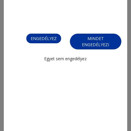
ENGEDÉLYEZ
MINDET
ENGEDÉLYEZI
Egyet sem engedélyez
2026. augusztus 3., 9:55
Eszéki címvédés