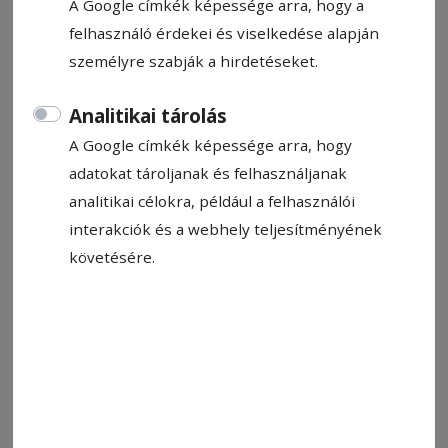
A Google címkék képessége arra, hogy a
felhasználó érdekei és viselkedése alapján
Kopacz Gyula
személyre szabják a hirdetéseket.
2023. március 15., 12:15
Becsült olvasási idő: 5 perc
Analitikai tárolás
A Google címkék képessége arra, hogy
adatokat tároljanak és felhasználjanak
analitikai célokra, például a felhasználói
interakciók és a webhely teljesítményének
követésére.
Hazai pályán jobban ment a góllövés az FK focisainak, mint
idegen környezetben
Fotó: László F. Csaba
Állítsa be, hogy a Google-