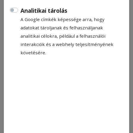
Analitikai tárolás
A Google címkék képessége arra, hogy
adatokat tároljanak és felhasználjanak
analitikai célokra, például a felhasználói
interakciók és a webhely teljesítményének
követésére.
Jebari növelte a csíki előnyt kettőre.Ekkor még bízni lehetett az
FK sikerében
Fotó: FK Csíkszereda
Állítsa be, hogy a Google-
találatokban a Hargita Népe elöl
legyen!