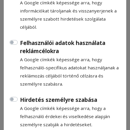
A Google címkék képessége arra, hogy
információkat tároljanak és visszanyerjenek a
személyre szabott hirdetések szolgálata
céljából.
Vendéggólok a hosszabbításban
Felhasználói adatok használata
reklámcélokra
Két pontot bukott a kilencből az FK
A Google címkék képessége arra, hogy
Csíkszereda, ám a piros-feketék
felhasználó-specifikus adatokat használjanak a
szerencséjére a labdarúgó 2. Liga első tíz
reklámozás céljából történő célzásra és
csapata közül hét „ikszelt”, kettő nyert, egy
személyre szabásra.
pedig ma játszik, ám a Dinamo sikere szinte
biztos. Habár csodák történhetnek,
Hirdetés személyre szabása
ahogyan szombaton Csíkszeredában is.
A Google címkék képessége arra, hogy a
felhasználó érdekei és viselkedése alapján
Kopacz Gyula
2023. február 27., 12:42
személyre szabják a hirdetéseket.
Becsült olvasási idő: 2 perc