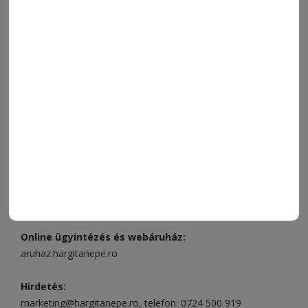
SZÍNES
IMPRESSZUM
VIDEÓ
MÉDIAAJÁNLAT
FÓRUM
JÁTÉKSZABÁLYZAT
ELÉRHETŐSÉGEK
Ügyfélszolgálat (apróhirdetések, előfizetések)
Csíkszereda üzlet:
Csíki Mozi épülete
, telefon:
0728 001
496
Csíkszereda szerkesztőség:
Márton Áron utca 21. szám
Székelyudvarhely:
Vár utca 5 szám
, telefon:
0738 823 219
e-mail:
aruhaz@hargitanepe.ro
Online ügyintézés és webáruház:
aruhaz.hargitanepe.ro
Hirdetés:
marketing@hargitanepe.ro
, telefon:
0724 500 919