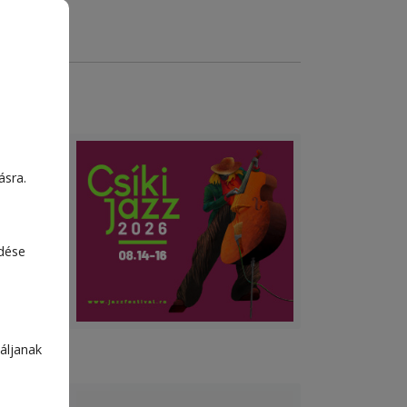
ásra.
edése
áljanak