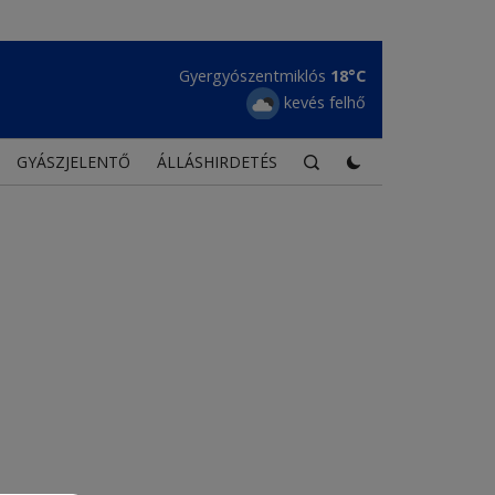
Gyergyószentmiklós
18°C
kevés felhő
GYÁSZJELENTŐ
ÁLLÁSHIRDETÉS