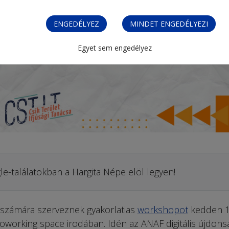
ENGEDÉLYEZ
MINDET ENGEDÉLYEZI
Egyet sem engedélyez
le-találatokban a Hargita Népe elöl legyen!
ók számára szerveznek gyakorlatias
workshopot
kedden 
oworking space irodában. Idén az ANAF digitális újdonsá