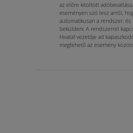
az előre kitöltött adóbevalláss
eseményen szó lesz arról, hogy
automatikusan a rendszer, és m
beküldeni. A rendszerrel kap
Hivatal vezetője ad kapaszkodó
megtehető az esemény közöss