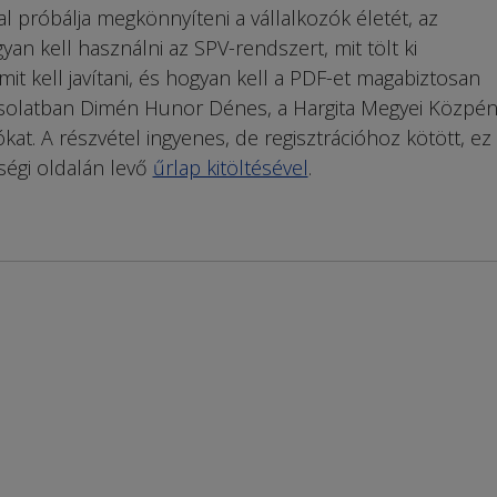
al próbálja megkönnyíteni a vállalkozók életét, az
an kell használni az SPV-rendszert, mit tölt ki
it kell javítani, és hogyan kell a PDF-et magabiztosan
csolatban Dimén Hunor Dénes, a Hargita Megyei Közpén
kat. A részvétel ingyenes, de regisztrációhoz kötött, ez
égi oldalán levő
űrlap kitöltésével
.