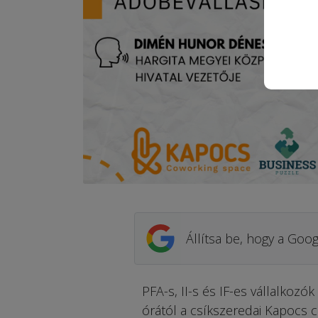
Állítsa be, hogy a Goog
PFA-s, II-s és IF-es vállalkoz
órától a csíkszeredai Kapocs c