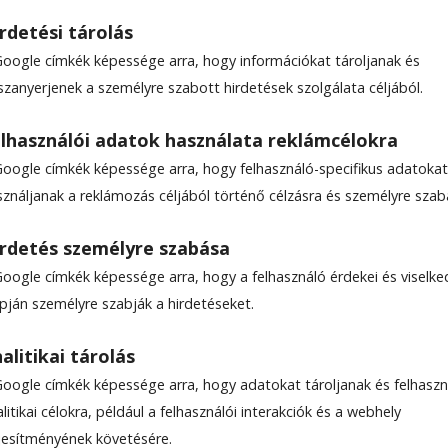
rdetési tárolás
Google címkék képessége arra, hogy információkat tároljanak és
szanyerjenek a személyre szabott hirdetések szolgálata céljából.
óügyi digitalizálás
lhasználói adatok használata reklámcélokra
Google címkék képessége arra, hogy felhasználó-specifikus adatokat
sználjanak a reklámozás céljából történő célzásra és személyre szab
rdetés személyre szabása
Google címkék képessége arra, hogy a felhasználó érdekei és viselk
apján személyre szabják a hirdetéseket.
alitikai tárolás
Google címkék képessége arra, hogy adatokat tároljanak és felhaszn
litikai célokra, például a felhasználói interakciók és a webhely
ljesítményének követésére.