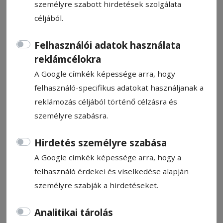
személyre szabott hirdetések szolgálata
céljából.
Felhasználói adatok használata
reklámcélokra
A Csíki Játékszín heti műsora
A Google címkék képessége arra, hogy
felhasználó-specifikus adatokat használjanak a
Ajánló
reklámozás céljából történő célzásra és
2025. május 9., 13:23
személyre szabásra.
Hirdetés személyre szabása
A Google címkék képessége arra, hogy a
felhasználó érdekei és viselkedése alapján
személyre szabják a hirdetéseket.
Analitikai tárolás