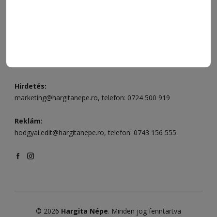
Csíkszereda szerkesztőség:
Márton Áron utca 21. szám
Székelyudvarhely:
Vár utca 5 szám
, telefon:
0738 823 219
e-mail:
aruhaz@hargitanepe.ro
Online ügyintézés és webáruház:
aruhaz.hargitanepe.ro
Hirdetés:
marketing@hargitanepe.ro
, telefon:
0724 500 919
Reklám:
hodgyai.edit@hargitanepe.ro
, telefon:
0743 156 555
© 2026
Hargita Népe
. Minden jog fenntartva