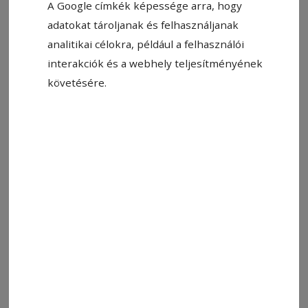
A Google címkék képessége arra, hogy
adatokat tároljanak és felhasználjanak
Állítsa be, hogy a Google-
analitikai célokra, például a felhasználói
találatokban a Hargita Népe elöl
interakciók és a webhely teljesítményének
legyen!
követésére.
Csütörtök estig tart az Unscene – Művészeti
Egyetemek Fesztiválja. Az
eseményre
nyolc hazai
és nemzetközi művészeti egyetem végzősei és
oktatói érkeznek, több mint 250 fiatal alkotó, 39
előadás, egy kiállítás, 3 koncert várja a
közönséget a város több helyszínén. Az
előadások és a fesztivál teljes programja
díjmentes, helyfoglalás a 0748–168506-os
számon lehetséges, SMS-ben vagy WhatsApp-
üzenetben, 10 és 21 óra között. Az üzenetben