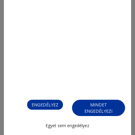
2026. április 22., 20:07
Csíkrákosi plébánia felújítása
ENGEDÉLYEZ
MINDET
ENGEDÉLYEZI
Egyet sem engedélyez