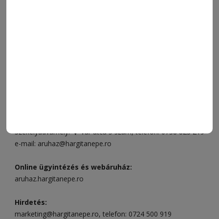
SZÍNES
IMPRESSZUM
VIDEÓ
MÉDIAAJÁNLAT
FÓRUM
JÁTÉKSZABÁLYZAT
ELÉRHETŐSÉGEK
Ügyfélszolgálat (apróhirdetések, előfizetések)
Csíkszereda üzlet:
Csíki Mozi épülete
, telefon:
0728 001
496
Csíkszereda szerkesztőség:
Márton Áron utca 21. szám
Székelyudvarhely:
Vár utca 5 szám
, telefon:
0738 823 219
e-mail:
aruhaz@hargitanepe.ro
Online ügyintézés és webáruház:
aruhaz.hargitanepe.ro
Hirdetés:
marketing@hargitanepe.ro
, telefon:
0724 500 919