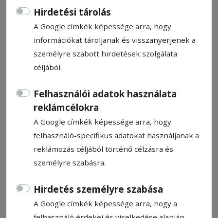
Hirdetési tárolás
A Google címkék képessége arra, hogy
információkat tároljanak és visszanyerjenek a
személyre szabott hirdetések szolgálata
Újabb megvalósítások
céljából.
Csíkszenttamáson
Felhasználói adatok használata
„A népművészet viszont nem az, hogy
reklámcélokra
hallgatom és nézem, hanem hogy csinálom,
A Google címkék képessége arra, hogy
mondom, éneklem.” Andrásfalvy Bertalan
felhasználó-specifikus adatokat használjanak a
reklámozás céljából történő célzásra és
személyre szabásra.
2025. szeptember 25., 11:53
Hirdetés személyre szabása
A Google címkék képessége arra, hogy a
felhasználó érdekei és viselkedése alapján