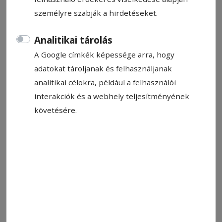
személyre szabják a hirdetéseket.
Analitikai tárolás
A Google címkék képessége arra, hogy
adatokat tároljanak és felhasználjanak
Fotó: Teutsch Tamás
analitikai célokra, például a felhasználói
interakciók és a webhely teljesítményének
Állítsa be, hogy a Google-
követésére.
találatokban a Hargita Népe elöl
legyen!
Csíkszenttamáson a néphagyományainkat
minden szinten próbáljuk megtartani és
megélni. A több mint két évtizede tartó
néptáncoktatás 2017-től kiegészült az iskolai