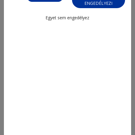
ENGEDÉLYEZI
Egyet sem engedélyez
2026. augusztus 5., 9:17
Az első pontra várva
2026. augusztus 5., 7:14
A csíkiak idegenben, az udvarhelyiek
itthon kezdenek