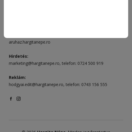
Csíkszereda szerkesztőség:
Márton Áron utca 21. szám
Székelyudvarhely:
Vár utca 5 szám
, telefon:
0738 823 219
e-mail:
aruhaz@hargitanepe.ro
Online ügyintézés és webáruház:
aruhaz.hargitanepe.ro
Hirdetés:
marketing@hargitanepe.ro
, telefon:
0724 500 919
Reklám:
hodgyai.edit@hargitanepe.ro
, telefon:
0743 156 555