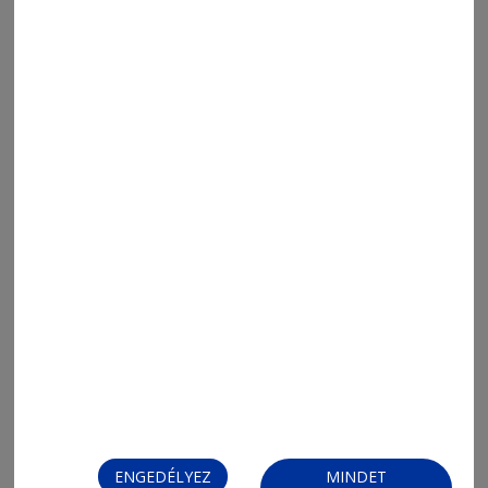
2026. augusztus 5., 10:38
Ittasan és jogosítvány nélkül ült volán
mögé
ENGEDÉLYEZ
MINDET