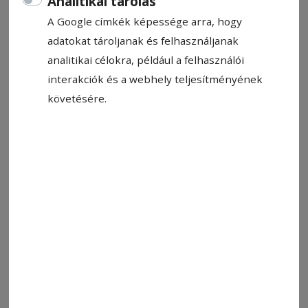
Analitikai tárolás
A Google címkék képessége arra, hogy
Fotó: Csíkszereda Városháza
adatokat tároljanak és felhasználjanak
analitikai célokra, például a felhasználói
Állítsa be, hogy a Google-
interakciók és a webhely teljesítményének
találatokban a Hargita Népe elöl
követésére.
legyen!
A csíkszeredai önkormányzat képviselő-
testülete új testvérvárosi együttműködés
megkötéséről döntött májusi soros
tanácsülésén. Mint Korodi Attila polgármester
elmondta, a külügyminisztérium jóváhagyta
Csíkszereda és a dél-magyarországi, Baranya
vármegyei Siklós település testvérvárosi
kapcsolatát, így augusztusban aláírják az erről