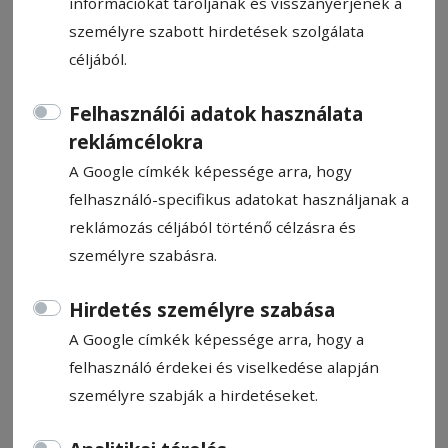
információkat tároljanak és visszanyerjenek a
személyre szabott hirdetések szolgálata
céljából.
Felhasználói adatok használata
Új testvérvárosi kapcsolat
reklámcélokra
A Google címkék képessége arra, hogy
Pál Bíborka
felhasználó-specifikus adatokat használjanak a
2026. június 3., 11:39
reklámozás céljából történő célzásra és
személyre szabásra.
Hirdetés személyre szabása
A Google címkék képessége arra, hogy a
felhasználó érdekei és viselkedése alapján
személyre szabják a hirdetéseket.