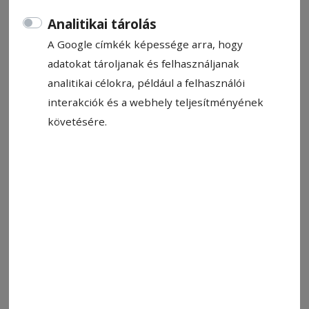
Analitikai tárolás
A Google címkék képessége arra, hogy
adatokat tároljanak és felhasználjanak
analitikai célokra, például a felhasználói
interakciók és a webhely teljesítményének
követésére.
Képünk illusztrácó
Fotó: Veres Nándor
Állítsa be, hogy a Google-
találatokban a Hargita Népe elöl
legyen!
A Hargita megyei tűzoltóság közleménye szerint