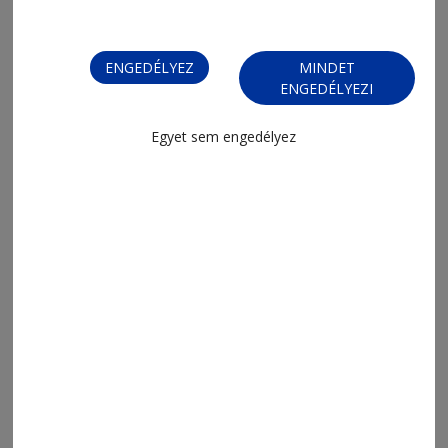
újrakezdést
ENGEDÉLYEZ
MINDET
ENGEDÉLYEZI
Egyet sem engedélyez
2026. július 28., 17:05
Fél hektáron égett a búzatábla