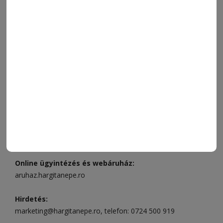
VIDEÓ
MÉDIAAJÁNLAT
FÓRUM
JÁTÉKSZABÁLYZAT
ELÉRHETŐSÉGEK
Ügyfélszolgálat (apróhirdetések, előfizetések)
Csíkszereda üzlet:
Csíki Mozi épülete
, telefon:
0728 001
496
Csíkszereda szerkesztőség:
Márton Áron utca 21. szám
Székelyudvarhely:
Vár utca 5 szám
, telefon:
0738 823 219
e-mail:
aruhaz@hargitanepe.ro
Online ügyintézés és webáruház:
aruhaz.hargitanepe.ro
Hirdetés:
marketing@hargitanepe.ro
, telefon:
0724 500 919