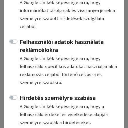
A Google címkék képessége arra, hogy
információkat tároljanak és visszanyerjenek a
személyre szabott hirdetések szolgálata
céljából.
Lángok csaptak fel a borszéki
Felhasználói adatok használata
ásványvíz-palackozó üzem
reklámcélokra
irodáinál
A Google címkék képessége arra, hogy
felhasználó-specifikus adatokat használjanak a
Tűz ütött ki a borszéki ásványvíz-palackozó
reklámozás céljából történő célzásra és
gyár irodai részén vasárnap délután.
személyre szabásra.
Hírszerkesztő: Molnár Raymond
Hirdetés személyre szabása
2024. június 9., 16:41
A Google címkék képessége arra, hogy a
felhasználó érdekei és viselkedése alapján
személyre szabják a hirdetéseket.