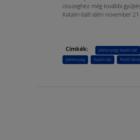
összeghez még további gyűjtésr
Katalin-bált idén november 21
Címkék:
Jótékonysági Katalin-bál
jótékonyság
Katalin-bál
Petőfi Sándo