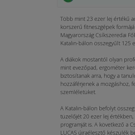
Több mint 23 ezer lej értékű a
korszerű fitneszgépek formájá
Magyarország Csíkszeredai Fők
Katalin-bálon összegyűlt 125 
A diákok mostantól olyan prof
mint evezőpad, ergométer keré
biztosítanak arra, hogy a tan
hozzáférjenek a mozgáshoz, f
szemléletüket.
A Katalin-bálon befolyt összeg
tüzelőjét 20 ezer lej értékben
programját is. A következő a 
LUCAS újraélesztő készülék bes