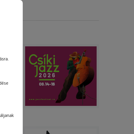
ásra.
edése
áljanak