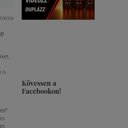
Iskola
gi
ket,
 is
Kövessen a
Facebookon!
béd”
es
jes