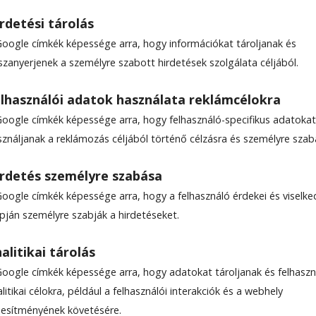
rdetési tárolás
Google címkék képessége arra, hogy információkat tároljanak és
szanyerjenek a személyre szabott hirdetések szolgálata céljából.
íelőgép az iskolának
lhasználói adatok használata reklámcélokra
Google címkék képessége arra, hogy felhasználó-specifikus adatokat
sználjanak a reklámozás céljából történő célzásra és személyre szab
rdetés személyre szabása
Google címkék képessége arra, hogy a felhasználó érdekei és viselk
apján személyre szabják a hirdetéseket.
alitikai tárolás
Google címkék képessége arra, hogy adatokat tároljanak és felhaszn
litikai célokra, például a felhasználói interakciók és a webhely
ljesítményének követésére.