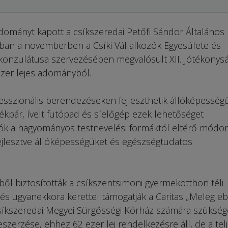
dományt kapott a csíkszeredai Petőfi Sándor Általános 
ban a novemberben a Csíki Vállalkozók Egyesülete és
onzulátusa szervezésében megvalósult XII. Jótékonysá
ezer lejes adományból.
esszionális berendezéseken fejleszthetik állóképességü
kpár, ívelt futópad és síelőgép ezek lehetőséget
ulók a hagyományos testnevelési formáktól eltérő módon
ejlesztve állóképességüket és egészségtudatos
ből biztosították a csíkszentsimoni gyermekotthon téli
, és ugyanekkora kerettel támogatják a Caritas „Meleg e
Csíkszeredai Megyei Sürgősségi Kórház számára szükség
zerzése, ehhez 62 ezer lej rendelkezésre áll, de a tel