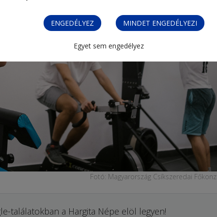
ENGEDÉLYEZ
MINDET ENGEDÉLYEZI
Egyet sem engedélyez
Fotó: Magyarország Csíkszeredai Főkonz
le-találatokban a Hargita Népe elöl legyen!