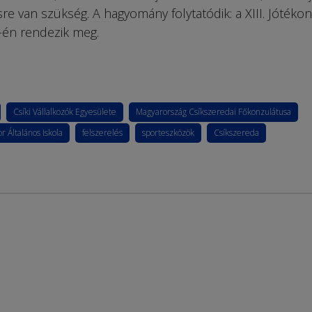
e van szükség. A hagyomány folytatódik: a XIII. Jótékon
-én rendezik meg.
Csíki Vállalkozók Egyesülete
Magyarország Csíkszeredai Főkonzulátusa
r Általános Iskola
felszerelés
sporteszközök
Csíkszereda