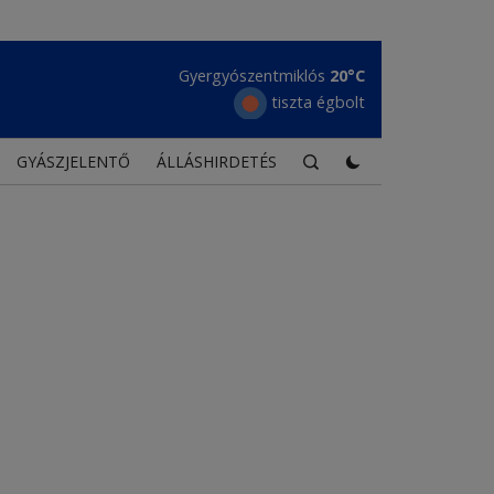
Maroshévíz
21°C
tiszta égbolt
GYÁSZJELENTŐ
ÁLLÁSHIRDETÉS