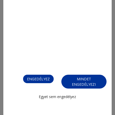
2026. július 31., 16:35
Ingyenes lesz a hétvégi utazás
ENGEDÉLYEZ
MINDET
ENGEDÉLYEZI
Egyet sem engedélyez
2026. július 31., 15:42
Korán kelőknek, éjjeli baglyoknak