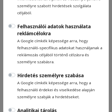
személyre szabott hirdetések szolgálata
céljából.
Felhasználói adatok használata
Egy hónapig még ingyenesen
reklámcélokra
igényelhető a személyi
A Google címkék képessége arra, hogy
igazolvány
felhasználó-specifikus adatokat használjanak a
reklámozás céljából történő célzásra és
személyre szabásra.
HN-információ
2026. június 3., 15:45
Hirdetés személyre szabása
A Google címkék képessége arra, hogy a
felhasználó érdekei és viselkedése alapján
személyre szabják a hirdetéseket.
Analitikai tárolás