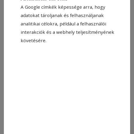
A Google címkék képessége arra, hogy
adatokat tároljanak és felhasználjanak
analitikai célokra, például a felhasználói
interakciók és a webhely teljesítményének
követésére.
Illusztráció
Fotó: László F. Csaba
Állítsa be, hogy a Google-
találatokban a Hargita Népe elöl
legyen!
Az elektronikus személyi igazolványok (CEI)
kibocsátását finanszírozó PNRR-projekt június
30-án zárul. Ennek értelmében júliustól már