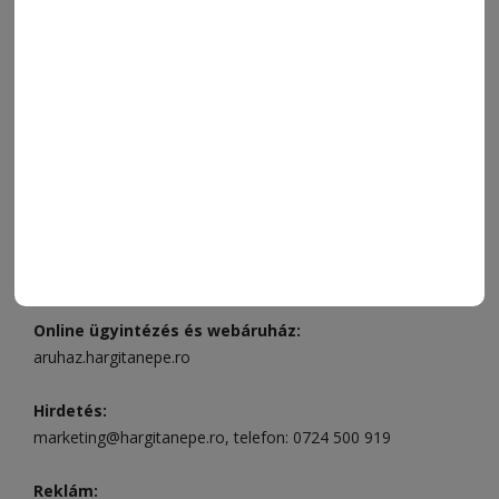
FÓRUM
JÁTÉKSZABÁLYZAT
ELÉRHETŐSÉGEK
Ügyfélszolgálat (apróhirdetések, előfizetések)
Csíkszereda üzlet:
Csíki Mozi épülete
, telefon:
0728 001
496
Csíkszereda szerkesztőség:
Márton Áron utca 21. szám
Székelyudvarhely:
Vár utca 5 szám
, telefon:
0738 823 219
e-mail:
aruhaz@hargitanepe.ro
Online ügyintézés és webáruház:
aruhaz.hargitanepe.ro
Hirdetés:
marketing@hargitanepe.ro
, telefon:
0724 500 919
Reklám: