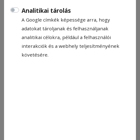
Analitikai tárolás
A Google címkék képessége arra, hogy
adatokat tároljanak és felhasználjanak
analitikai célokra, például a felhasználói
interakciók és a webhely teljesítményének
követésére.
Fotó: Veres Nándor
Állítsa be, hogy a Google-
találatokban a Hargita Népe elöl
legyen!