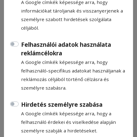
A Google címkék képessége arra, hogy
információkat tároljanak és visszanyerjenek a
személyre szabott hirdetések szolgálata
céljából.
Napszemüvegtrendek
Felhasználói adatok használata
reklámcélokra
A sportos stílus és a technológiai
A Google címkék képessége arra, hogy
megoldások uralják az idei férfi
felhasználó-specifikus adatokat használjanak a
napszemüvegtrendeket. A vásárlók nem
reklámozás céljából történő célzásra és
csupán divatos kiegészítőt keresnek,
személyre szabásra.
hanem olyan szemüveget is, amely
megfelelő védelmet és kényelmes viseletet
Hirdetés személyre szabása
nyújt a mindennapokban.
A Google címkék képessége arra, hogy a
felhasználó érdekei és viselkedése alapján
Bíró István
személyre szabják a hirdetéseket.
2026. május 23., 9:17