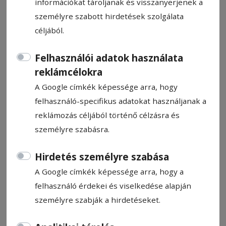
információkat tároljanak és visszanyerjenek a
személyre szabott hirdetések szolgálata
céljából.
Felhasználói adatok használata
Csíkszentkirály Község
reklámcélokra
Polgármesteri Hivatal
A Google címkék képessége arra, hogy
meghirdetett állása
felhasználó-specifikus adatokat használjanak a
reklámozás céljából történő célzásra és
személyre szabásra.
Álláshirdetés
2025. július 3., 9:26
Hirdetés személyre szabása
A Google címkék képessége arra, hogy a
Állítsa be, hogy a Google-
felhasználó érdekei és viselkedése alapján
találatokban a Hargita Népe elöl
személyre szabják a hirdetéseket.
legyen!