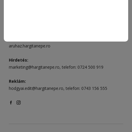
496
Csíkszereda szerkesztőség:
Márton Áron utca 21. szám
Székelyudvarhely:
Vár utca 5 szám
, telefon:
0738 823 219
e-mail:
aruhaz@hargitanepe.ro
Online ügyintézés és webáruház:
aruhaz.hargitanepe.ro
Hirdetés:
marketing@hargitanepe.ro
, telefon:
0724 500 919
Reklám:
hodgyai.edit@hargitanepe.ro
, telefon:
0743 156 555