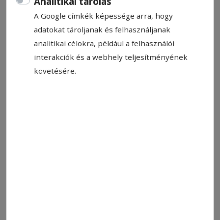
Analitikai tárolás
A Google címkék képessége arra, hogy
Csíkszentkirály Község Polgármesteri Hivatala
adatokat tároljanak és felhasználjanak
szerződéses állást hirdet a mezőgazdasági
analitikai célokra, például a felhasználói
osztály keretén belül.
interakciók és a webhely teljesítményének
Általános feltételek:
követésére.
Az 1336/2022. számú
kormányhatározat 15. cikke szerint.
Az állás betöltéséhez szükséges
speciális feltételek:
középfokú végzettség érettségi
oklevéllel;
legalább 7 év szakmai tapasztalat.