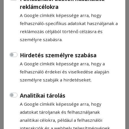
reklámcélokra
A Google címkék képessége arra, hogy
felhasználó-specifikus adatokat használjanak a
reklámozás céljából történő célzásra és
CÍMKE: VINCZE PÉTER
személyre szabásra.
Hirdetés személyre szabása
Állítsa be, hogy a Google
A Google címkék képessége arra, hogy a
találatokban a Hargita Népe elől
felhasználó érdekei és viselkedése alapján
legyen!
személyre szabják a hirdetéseket.
Analitikai tárolás
A Google címkék képessége arra, hogy
adatokat tároljanak és felhasználjanak
analitikai célokra, például a felhasználói
interakciók és a webhely teljesítményének