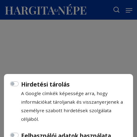
T
Hirdetési tárolás
A Google címkék képessége arra, hogy
információkat tároljanak és visszanyerjenek a
személyre szabott hirdetések szolgálata
céljából.
Felhasználói adatok használata