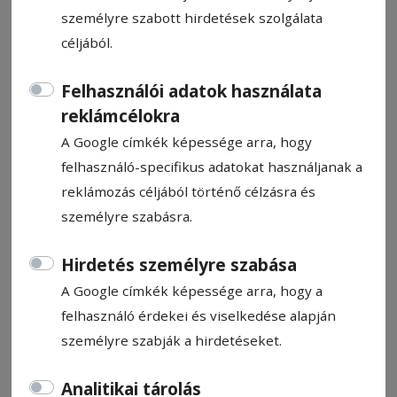
személyre szabott hirdetések szolgálata
céljából.
Felhasználói adatok használata
reklámcélokra
CÍMKE: ÚJ KORMÁNY
A Google címkék képessége arra, hogy
felhasználó-specifikus adatokat használjanak a
Állítsa be, hogy a Google
reklámozás céljából történő célzásra és
találatokban a Hargita Népe elől
személyre szabásra.
legyen!
Hirdetés személyre szabása
A Google címkék képessége arra, hogy a
felhasználó érdekei és viselkedése alapján
személyre szabják a hirdetéseket.
Analitikai tárolás