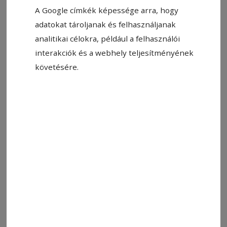
A Google címkék képessége arra, hogy
adatokat tároljanak és felhasználjanak
analitikai célokra, például a felhasználói
interakciók és a webhely teljesítményének
követésére.
2026. augusztus 5., 19:02
Tánczos Barna: szeptember elején
megalakulhat az új kormány
2026. június 30., 14:15
Versenyt futnak az idővel, öt
forgatókönyvvel számolnak a pártok
VÉGET ÉR A PARLAMENTI ÜLÉSSZAK, MÉG NINCS ÚJ
KORMÁNY
Ma véget ér a parlamenti ülésszak, a politikai
pártoknak egy napjuk maradt arra, hogy