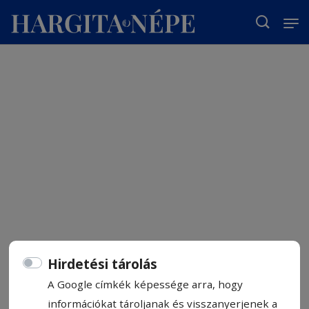
T
Hirdetési tárolás
A Google címkék képessége arra, hogy
információkat tároljanak és visszanyerjenek a