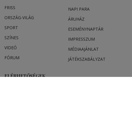
FRISS
NAPI PARA
ORSZÁG-VILÁG
ÁRUHÁZ
SPORT
ESEMÉNYNAPTÁR
SZÍNES
IMPRESSZUM
VIDEÓ
MÉDIAAJÁNLAT
FÓRUM
JÁTÉKSZABÁLYZAT
ELÉRHETŐSÉGEK
Ügyfélszolgálat (apróhirdetések, előfizetések)
Csíkszereda üzlet:
Csíki Mozi épülete
, telefon:
0728 001 496
Csíkszereda szerkesztőség:
Márton Áron utca 21. szám
Székelyudvarhely:
Vár utca 5 szám
, telefon:
0738 823 219
e-mail:
aruhaz@hargitanepe.ro
Online ügyintézés és webáruház: