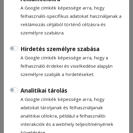
A Google címkék képessége arra, hogy
felhasználó-specifikus adatokat használjanak a
reklámozás céljából történő célzásra és
személyre szabásra.
CÍMKE: SÓLYOM GABRIELLA
Hirdetés személyre szabása
A Google címkék képessége arra, hogy a
Állítsa be, hogy a Google
felhasználó érdekei és viselkedése alapján
találatokban a Hargita Népe elől
személyre szabják a hirdetéseket.
legyen!
Analitikai tárolás
A Google címkék képessége arra, hogy
adatokat tároljanak és felhasználjanak
analitikai célokra, például a felhasználói
interakciók és a webhely teljesítményének
követésére.