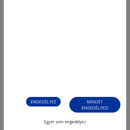
MENÜ
ENGEDÉLYEZ
MINDET
ENGEDÉLYEZI
FRISS
NAPI PARA
ORSZÁG-VILÁG
ÁRUHÁZ
Egyet sem engedélyez
SPORT