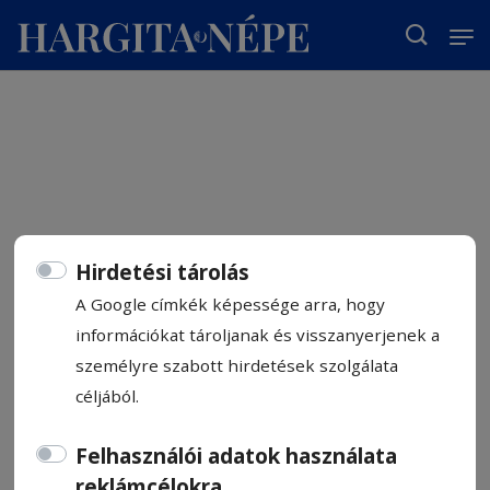
T
Hirdetési tárolás
A Google címkék képessége arra, hogy
információkat tároljanak és visszanyerjenek a
személyre szabott hirdetések szolgálata
céljából.
Felhasználói adatok használata
reklámcélokra