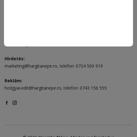
Csíkszereda szerkesztőség:
Márton Áron utca 21. szám
Székelyudvarhely:
Vár utca 5 szám
, telefon:
0738 823 219
e-mail:
aruhaz@hargitanepe.ro
Online ügyintézés és webáruház:
aruhaz.hargitanepe.ro
Hirdetés:
marketing@hargitanepe.ro
, telefon:
0724 500 919
Reklám:
hodgyai.edit@hargitanepe.ro
, telefon:
0743 156 555