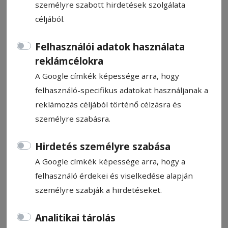
személyre szabott hirdetések szolgálata
céljából.
Felhasználói adatok használata
reklámcélokra
CÍMKE: SILLÓ KRISZTINA
A Google címkék képessége arra, hogy
felhasználó-specifikus adatokat használjanak a
Állítsa be, hogy a Google
reklámozás céljából történő célzásra és
találatokban a Hargita Népe elől
személyre szabásra.
legyen!
Hirdetés személyre szabása
A Google címkék képessége arra, hogy a
felhasználó érdekei és viselkedése alapján
személyre szabják a hirdetéseket.
Analitikai tárolás