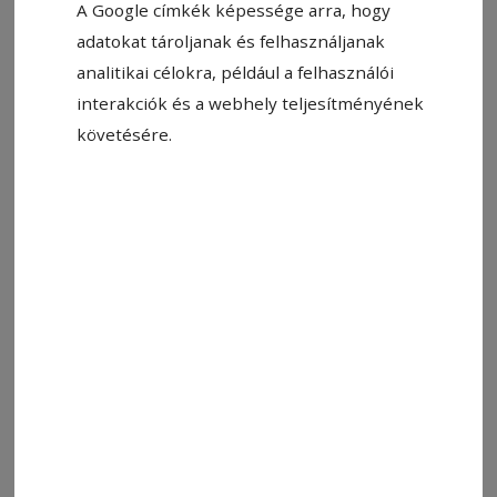
A Google címkék képessége arra, hogy
adatokat tároljanak és felhasználjanak
analitikai célokra, például a felhasználói
interakciók és a webhely teljesítményének
követésére.
2025. május 8., 19:00
Egy-egy tábla csoki azért becsúszik
Kitartás nélkül lehetetlen folyamatosan jó
eredményeket elérni, de az áldozathozatal
előbb-utóbb meghozza a gyümölcsét – vallja a
sílövő Silló Krisztina.
2025. március 5., 11:30
Tisztes helytállás a vébén
AZ UTOLSÓ HAZAI BIATLONVERSENYEK KÖVETKEZNEK
A tömegrajtos sprintpróbával ért véget Silló