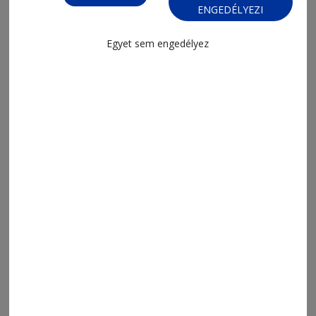
MENÜ
ENGEDÉLYEZI
FRISS
NAPI PARA
Egyet sem engedélyez
ORSZÁG-VILÁG
ÁRUHÁZ
SPORT
ESEMÉNYNAPTÁR
SZÍNES
IMPRESSZUM
VIDEÓ
MÉDIAAJÁNLAT
FÓRUM
JÁTÉKSZABÁLYZAT
ELÉRHETŐSÉGEK
Ügyfélszolgálat (apróhirdetések, előfizetések)
Csíkszereda üzlet:
Csíki Mozi épülete
, telefon:
0728 001 496
Csíkszereda szerkesztőség:
Márton Áron utca 21. szám
Székelyudvarhely:
Vár utca 5 szám
, telefon:
0738 823 219
e-mail:
aruhaz@hargitanepe.ro