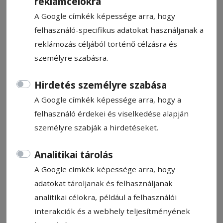
reklámcélokra
A Google címkék képessége arra, hogy
felhasználó-specifikus adatokat használjanak a
reklámozás céljából történő célzásra és
személyre szabásra.
CÍMKE: NYÁRÁDI ZSOLT
Hirdetés személyre szabása
A Google címkék képessége arra, hogy a
Állítsa be, hogy a Google
felhasználó érdekei és viselkedése alapján
találatokban a Hargita Népe elől
személyre szabják a hirdetéseket.
legyen!
Analitikai tárolás
A Google címkék képessége arra, hogy
adatokat tároljanak és felhasználjanak
analitikai célokra, például a felhasználói
interakciók és a webhely teljesítményének