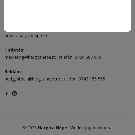
Székelyudvarhely:
Vár utca 5 szám
, telefon:
0738 823 219
e-mail:
aruhaz@hargitanepe.ro
Online ügyintézés és webáruház:
aruhaz.hargitanepe.ro
Hirdetés:
marketing@hargitanepe.ro
, telefon:
0724 500 919
Reklám:
hodgyai.edit@hargitanepe.ro
, telefon:
0743 156 555
© 2026
Hargita Népe
. Minden jog fenntartva