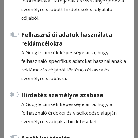
információkat tároljanak és visszanyerjenek a
személyre szabott hirdetések szolgálata
céljából.
Felhasználói adatok használata
CÍMKE: MŰHELY
reklámcélokra
A Google címkék képessége arra, hogy
felhasználó-specifikus adatokat használjanak a
Állítsa be, hogy a Google
reklámozás céljából történő célzásra és
találatokban a Hargita Népe elől
személyre szabásra.
legyen!
Hirdetés személyre szabása
A Google címkék képessége arra, hogy a
felhasználó érdekei és viselkedése alapján
személyre szabják a hirdetéseket.