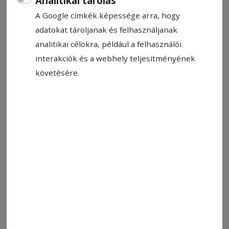
Analitikai tárolás
A Google címkék képessége arra, hogy
adatokat tároljanak és felhasználjanak
analitikai célokra, például a felhasználói
interakciók és a webhely teljesítményének
követésére.
2020. június 19., 10:05
Bem apó egy nagyszebeni
tímárműhelyben
2020. május 15., 11:05
Kinyit a könyvtár, kivár a
Néptáncműhely