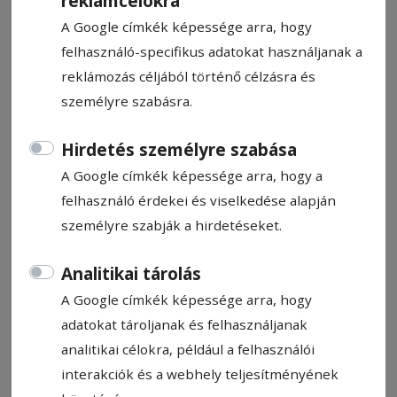
reklámcélokra
A Google címkék képessége arra, hogy
felhasználó-specifikus adatokat használjanak a
reklámozás céljából történő célzásra és
személyre szabásra.
CÍMKE: MELLSZOBOR
Hirdetés személyre szabása
A Google címkék képessége arra, hogy a
Állítsa be, hogy a Google
felhasználó érdekei és viselkedése alapján
találatokban a Hargita Népe elől
személyre szabják a hirdetéseket.
legyen!
Analitikai tárolás
A Google címkék képessége arra, hogy
adatokat tároljanak és felhasználjanak
analitikai célokra, például a felhasználói
interakciók és a webhely teljesítményének