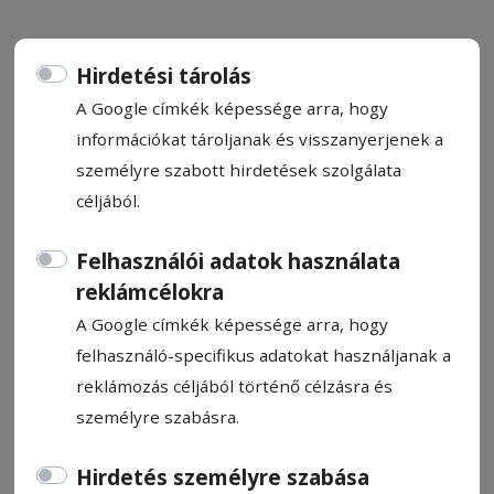
Hirdetési tárolás
A Google címkék képessége arra, hogy
információkat tároljanak és visszanyerjenek a
CÍMKE: KÖZÚTI BALESET
személyre szabott hirdetések szolgálata
céljából.
Állítsa be, hogy a Google
találatokban a Hargita Népe elől
Felhasználói adatok használata
legyen!
reklámcélokra
A Google címkék képessége arra, hogy
felhasználó-specifikus adatokat használjanak a
reklámozás céljából történő célzásra és
személyre szabásra.
Hirdetés személyre szabása