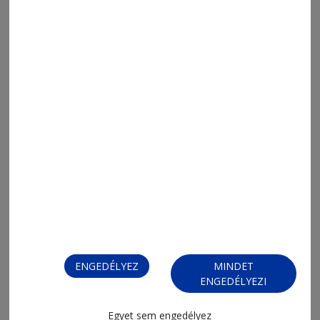
MENÜ
ENGEDÉLYEZ
MINDET
ENGEDÉLYEZI
FRISS
NAPI PARA
ORSZÁG-VILÁG
Egyet sem engedélyez
ÁRUHÁZ