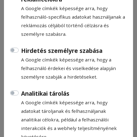
A Google címkék képessége arra, hogy
felhasználó-specifikus adatokat használjanak a
reklámozás céljából történő célzásra és
személyre szabásra.
CÍMKE: KOVÁCS LÓRÁNT
Hirdetés személyre szabása
A Google címkék képessége arra, hogy a
Állítsa be, hogy a Google
felhasználó érdekei és viselkedése alapján
találatokban a Hargita Népe elől
személyre szabják a hirdetéseket.
legyen!
Analitikai tárolás
A Google címkék képessége arra, hogy
adatokat tároljanak és felhasználjanak
analitikai célokra, például a felhasználói
interakciók és a webhely teljesítményének
követésére.