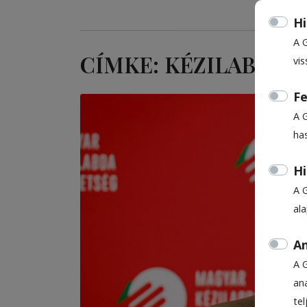
Hi
A 
CÍMKE: KÉZILABDA
vis
Fe
A 
ha
Hi
A 
al
An
A 
ana
te