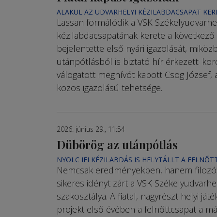
ALAKUL AZ UDVARHELYI KÉZILABDACSAPAT KER
Lassan formálódik a VSK Székelyudvarhely
kézilabdacsapatának kerete a következő 
bejelentette első nyári igazolását, miköz
utánpótlásból is biztató hír érkezett: ko
válogatott meghívót kapott Csog József, 
közös igazolású tehetsége.
2026. június 29., 11:54
Dübörög az utánpótlás
NYOLC IFI KÉZILABDÁS IS HELYTÁLLT A FELNŐ
Nemcsak eredményekben, hanem filozófi
sikeres idényt zárt a VSK Székelyudvarhe
szakosztálya. A fiatal, nagyrészt helyi já
projekt első évében a felnőttcsapat a m