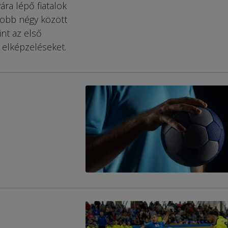
ára lépő fiatalok
gjobb négy között
nt az első
elképzeléseket.