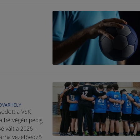
UDVARHELY
södött a VSK
 a hétvégén pedig
sé vált a 2026–
Barna vezetőedző