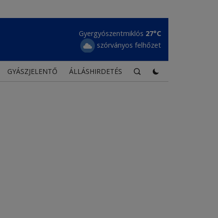
Gyergyószentmiklós
27°C
szórványos felhőzet
GYÁSZJELENTŐ
ÁLLÁSHIRDETÉS