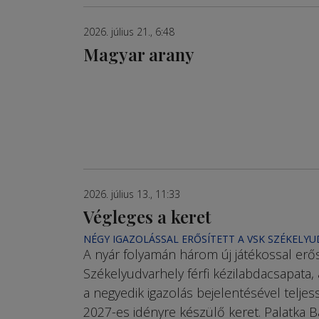
2026. július 21., 6:48
Magyar arany
2026. július 13., 11:33
Végleges a keret
NÉGY IGAZOLÁSSAL ERŐSÍTETT A VSK SZÉKELY
A nyár folyamán három új játékossal erő
Székelyudvarhely férfi kézilabdacsapata,
a negyedik igazolás bejelentésével teljes
2027-es idényre készülő keret. Palatka 