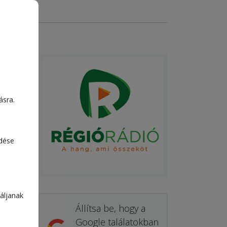
ásra.
edése
áljanak
Állítsa be, hogy a
Google találatokban