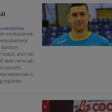
át
ZILABDÁZÓVAL
het mindazoknak,
kelyudvarhelyi
t Baróton,
 indult, ahol hét
idő alatt nemcsak
t szerzett,
menetelésnek is,
 repítette.