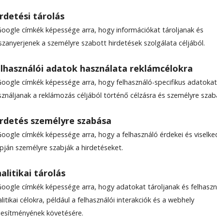
rdetési tárolás
Google címkék képessége arra, hogy információkat tároljanak és
szanyerjenek a személyre szabott hirdetések szolgálata céljából.
lhasználói adatok használata reklámcélokra
Google címkék képessége arra, hogy felhasználó-specifikus adatokat
sználjanak a reklámozás céljából történő célzásra és személyre szab
rdetés személyre szabása
Google címkék képessége arra, hogy a felhasználó érdekei és viselk
apján személyre szabják a hirdetéseket.
alitikai tárolás
Google címkék képessége arra, hogy adatokat tároljanak és felhaszn
litikai célokra, például a felhasználói interakciók és a webhely
ljesítményének követésére.