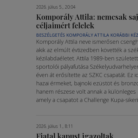
2026. július 5., 20:04
Komporály Attila: nemcsak saj
céljaimért felelek
BESZÉLGETÉS KOMPORÁLY ATTILA KORÁBBI KÉ
Komporály Attila neve ismerősen cseng
akik az elmúlt évtizedben követték a szé
kézilabda­életet. Attila 1989-ben születet
sportolói pályafutása Székelyudvarhelyen
éven át erősítette az SZKC csapatát. Ez 
hazai érmeket, bajnoki ezüstöt és bronzo
hanem részese volt annak a különleges 
amely a csapatot a Challenge Kupa-sikerig
2026. július 1., 8:11
Fiatal kapust igazoltak