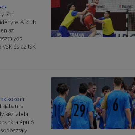
ETE
 férfi
idényre. A klub
ben az
rosztályos
a VSK és az ISK
TTEK KÖZÖTT
ájában is
ly kézilabda
tékosokra épülő
ásodosztály