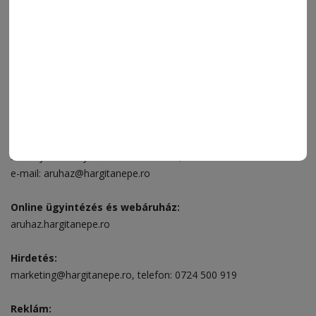
VIDEÓ
MÉDIAAJÁNLAT
FÓRUM
JÁTÉKSZABÁLYZAT
ELÉRHETŐSÉGEK
Ügyfélszolgálat (apróhirdetések, előfizetések)
Csíkszereda üzlet:
Csíki Mozi épülete
, telefon:
0728 001 496
Csíkszereda szerkesztőség:
Márton Áron utca 21. szám
Székelyudvarhely:
Vár utca 5 szám
, telefon:
0738 823 219
e-mail:
aruhaz@hargitanepe.ro
Online ügyintézés és webáruház:
aruhaz.hargitanepe.ro
Hirdetés:
marketing@hargitanepe.ro
, telefon:
0724 500 919
Reklám: