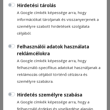
Hirdetési tárolás
A Google címkék képessége arra, hogy
információkat tároljanak és visszanyerjenek a
személyre szabott hirdetések szolgálata
CÍMKE: KÉNYELEM
céljából.
Felhasználói adatok használata
Állítsa be, hogy a Google
reklámcélokra
találatokban a Hargita Népe elől
A Google címkék képessége arra, hogy
legyen!
felhasználó-specifikus adatokat használjanak a
reklámozás céljából történő célzásra és
személyre szabásra.
Hirdetés személyre szabása
A Google címkék képessége arra, hogy a
felhasználó érdekei és viselkedése alapján