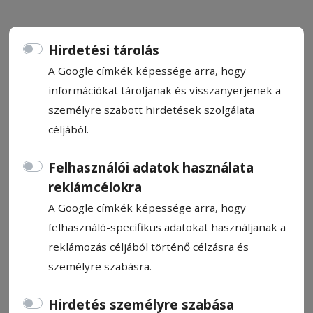
Hirdetési tárolás
A Google címkék képessége arra, hogy
információkat tároljanak és visszanyerjenek a
CÍMKE: HARGITA MEGYEI
személyre szabott hirdetések szolgálata
KATASZTRÓFAVÉDELMI
céljából.
FELÜGYELŐSÉG
Felhasználói adatok használata
Állítsa be, hogy a Google
reklámcélokra
találatokban a Hargita Népe elől
A Google címkék képessége arra, hogy
legyen!
felhasználó-specifikus adatokat használjanak a
reklámozás céljából történő célzásra és
személyre szabásra.
Hirdetés személyre szabása