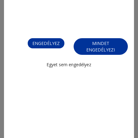
FIZESSEN ELŐ!
ENGEDÉLYEZ
MINDET
ENGEDÉLYEZI
Egyet sem engedélyez