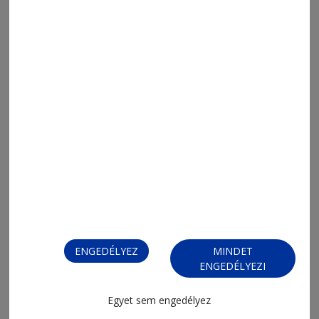
ENGEDÉLYEZ
MINDET
ENGEDÉLYEZI
Egyet sem engedélyez
FIZESSEN ELŐ!