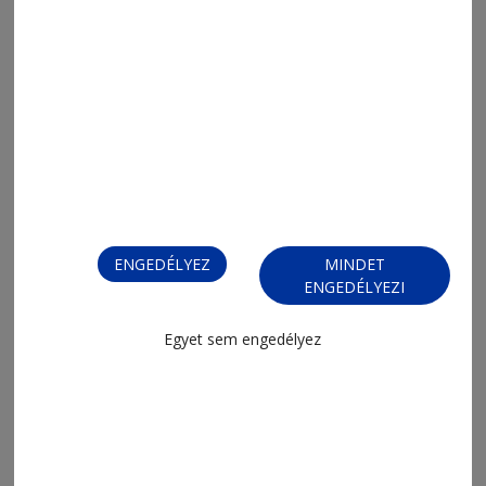
MENÜ
FRISS
ENGEDÉLYEZ
MINDET
NAPI PARA
ENGEDÉLYEZI
ORSZÁG-VILÁG
ÁRUHÁZ
SPORT
Egyet sem engedélyez
ESEMÉNYNAPTÁR
SZÍNES
IMPRESSZUM
VIDEÓ
MÉDIAAJÁNLAT
FÓRUM
JÁTÉKSZABÁLYZAT