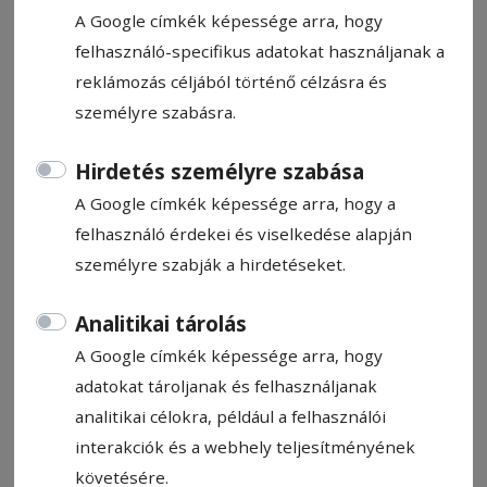
A Google címkék képessége arra, hogy
felhasználó-specifikus adatokat használjanak a
reklámozás céljából történő célzásra és
személyre szabásra.
CÍMKE: AGYAGFALVA KÖZSÉG
Hirdetés személyre szabása
A Google címkék képessége arra, hogy a
Állítsa be, hogy a Google
felhasználó érdekei és viselkedése alapján
találatokban a Hargita Népe elől
személyre szabják a hirdetéseket.
legyen!
Analitikai tárolás
A Google címkék képessége arra, hogy
adatokat tároljanak és felhasználjanak
analitikai célokra, például a felhasználói
interakciók és a webhely teljesítményének
követésére.