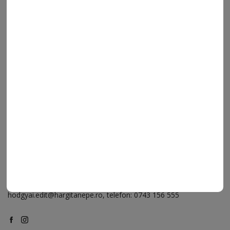
ELÉRHETŐSÉGEK
Ügyfélszolgálat (apróhirdetések, előfizetések)
Csíkszereda üzlet:
Csíki Mozi épülete
, telefon:
0728 001 496
Csíkszereda szerkesztőség:
Márton Áron utca 21. szám
Székelyudvarhely:
Vár utca 5 szám
, telefon:
0738 823 219
e-mail:
aruhaz@hargitanepe.ro
Online ügyintézés és webáruház:
aruhaz.hargitanepe.ro
Hirdetés:
marketing@hargitanepe.ro
, telefon:
0724 500 919
Reklám:
hodgyai.edit@hargitanepe.ro
, telefon:
0743 156 555