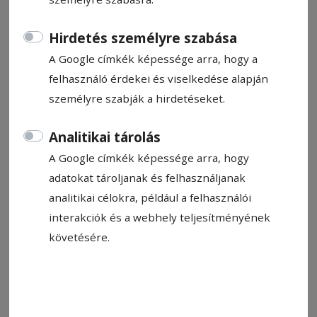
Hirdetés személyre szabása
A Google címkék képessége arra, hogy a
felhasználó érdekei és viselkedése alapján
személyre szabják a hirdetéseket.
Analitikai tárolás
A Google címkék képessége arra, hogy
adatokat tároljanak és felhasználjanak
2024. augusztus 28., 13:28
analitikai célokra, például a felhasználói
Kincses Kodáros barlang
interakciók és a webhely teljesítményének
követésére.
2024. augusztus 28., 9:47
Időszűkében az önkormányzat
FENYÉDEN MEGÓVTÁK A HIDAK ÚJRAÉPÍTÉSÉRE VONATKOZÓ
KÖZBESZERZÉST