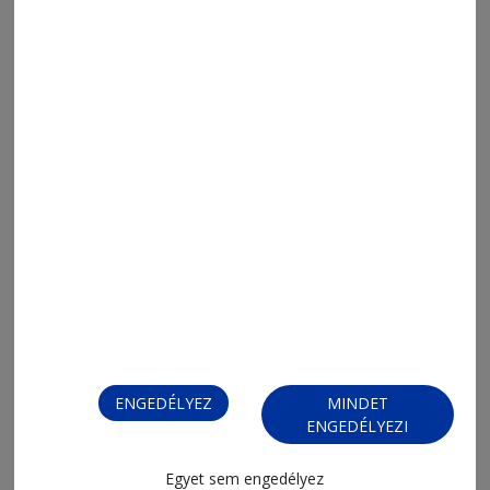
ENGEDÉLYEZ
MINDET
ENGEDÉLYEZI
Egyet sem engedélyez