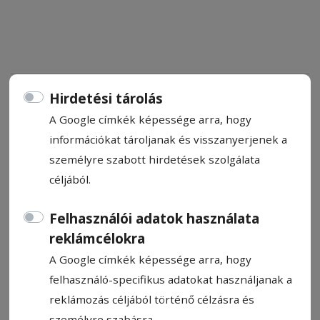
Hirdetési tárolás
Állítsa be, hogy a Google
A Google címkék képessége arra, hogy
találatokban a Hargita Népe elől
információkat tároljanak és visszanyerjenek a
legyen!
személyre szabott hirdetések szolgálata
céljából.
Felhasználói adatok használata
reklámcélokra
Pál Emil
A Google címkék képessége arra, hogy
felhasználó-specifikus adatokat használjanak a
reklámozás céljából történő célzásra és
személyre szabásra.