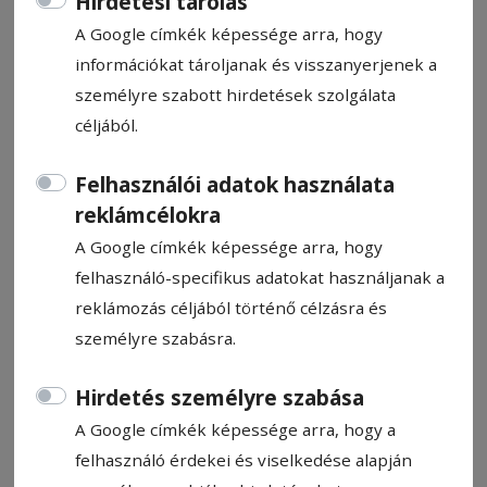
Hirdetési tárolás
A Google címkék képessége arra, hogy
információkat tároljanak és visszanyerjenek a
személyre szabott hirdetések szolgálata
céljából.
CÍMKE: ROMÁN-KUPA
Felhasználói adatok használata
reklámcélokra
Állítsa be, hogy a Google
A Google címkék képessége arra, hogy
találatokban a Hargita Népe elől
felhasználó-specifikus adatokat használjanak a
legyen!
reklámozás céljából történő célzásra és
személyre szabásra.
Hirdetés személyre szabása
A Google címkék képessége arra, hogy a
felhasználó érdekei és viselkedése alapján