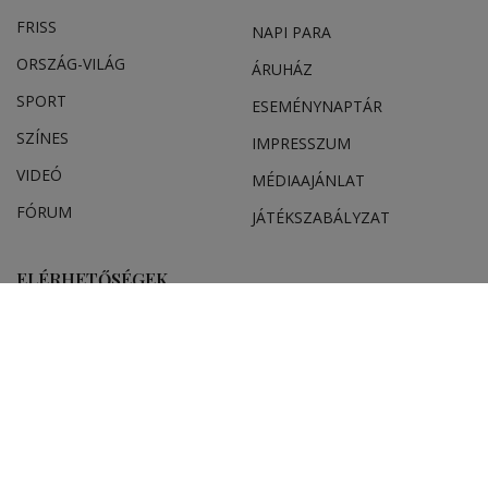
FRISS
NAPI PARA
ORSZÁG-VILÁG
ÁRUHÁZ
SPORT
ESEMÉNYNAPTÁR
SZÍNES
IMPRESSZUM
VIDEÓ
MÉDIAAJÁNLAT
FÓRUM
JÁTÉKSZABÁLYZAT
ELÉRHETŐSÉGEK
Ügyfélszolgálat (apróhirdetések, előfizetések)
Csíkszereda üzlet:
Csíki Mozi épülete
, telefon:
0728 001 496
Csíkszereda szerkesztőség:
Márton Áron utca 21. szám
Székelyudvarhely:
Vár utca 5 szám
, telefon:
0738 823 219
e-mail:
aruhaz@hargitanepe.ro
Online ügyintézés és webáruház: