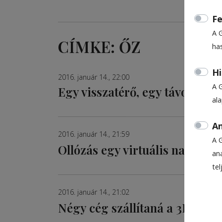
Fe
A 
CÍMKE: ŐZ
ha
Hi
2016. január 14., 22:00
A 
Egy visszatérő, egy távozó és eg
al
An
2016. január 14., 21:59
A 
Ollózás egy virtuális naplóból
ana
te
2016. január 14., 21:02
Négy cég szállítaná a 3D-s m