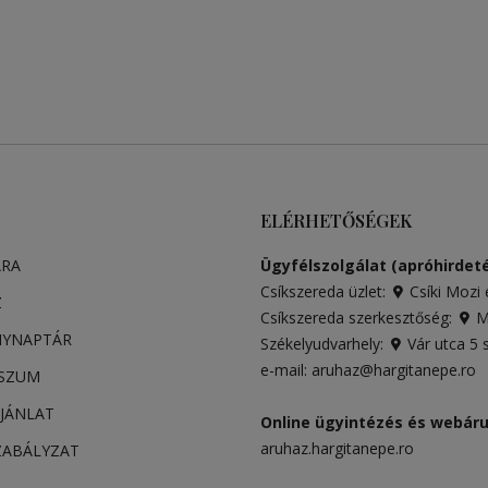
ELÉRHETŐSÉGEK
ARA
Ügyfélszolgálat (apróhirdeté
Csíkszereda üzlet:
Csíki Mozi 
Z
Csíkszereda szerkesztőség:
Má
NYNAPTÁR
Székelyudvarhely:
Vár utca 5
e-mail:
aruhaz@hargitanepe.ro
SSZUM
JÁNLAT
Online ügyintézés és webár
aruhaz.hargitanepe.ro
ZABÁLYZAT