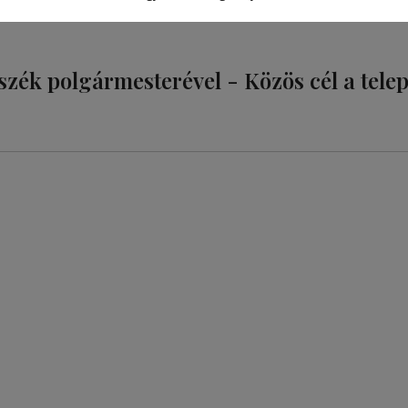
szék polgármesterével - Közös cél a tele