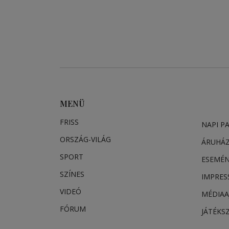
MENÜ
FRISS
NAPI P
ORSZÁG-VILÁG
ÁRUHÁ
SPORT
ESEMÉ
SZÍNES
IMPRE
VIDEÓ
MÉDIAA
FÓRUM
JÁTÉKS