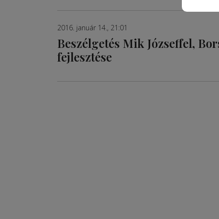
2016. január 14., 21:01
Beszélgetés Mik Józseffel, Bor
fejlesztése