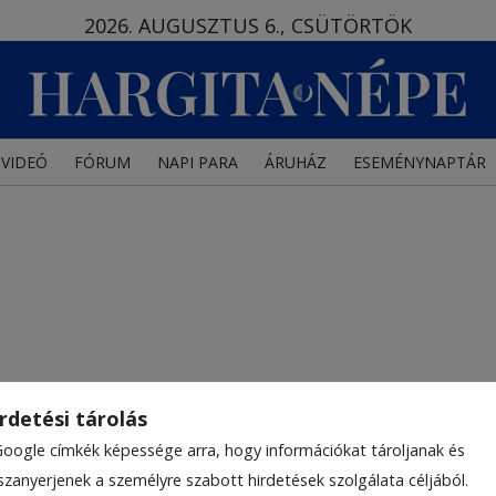
2026. AUGUSZTUS 6., CSÜTÖRTÖK
VIDEÓ
FÓRUM
NAPI PARA
ÁRUHÁZ
ESEMÉNYNAPTÁR
rdetési tárolás
Google címkék képessége arra, hogy információkat tároljanak és
szanyerjenek a személyre szabott hirdetések szolgálata céljából.