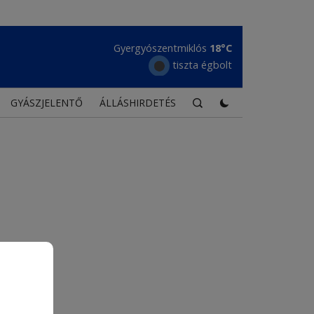
Gyergyószentmiklós
18°C
tiszta égbolt
GYÁSZJELENTŐ
ÁLLÁSHIRDETÉS