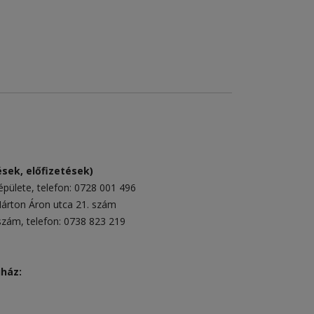
sek, előfizetések)
épülete
, telefon:
0728 001 496
rton Áron utca 21. szám
 szám
, telefon:
0738 823 219
uház: