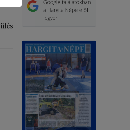
Google találatokban
a Hargita Népe elől
legyen!
pülés