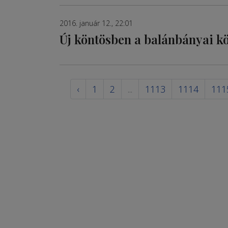
2016. január 12., 22:01
Új köntösben a balánbányai k
‹
1
2
...
1113
1114
111