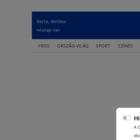
Berta, Bettina
névnap van
FRISS
ORSZÁG-VILÁG
SPORT
SZÍNES
Hi
A 
vis