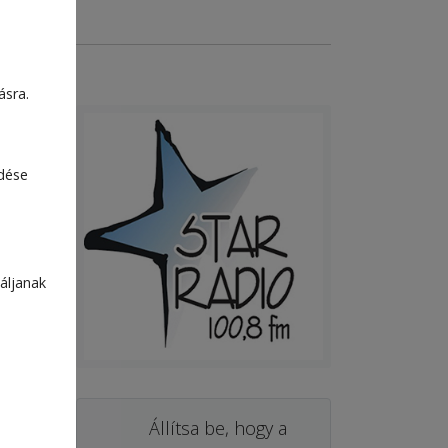
ásra.
edése
áljanak
Állítsa be, hogy a