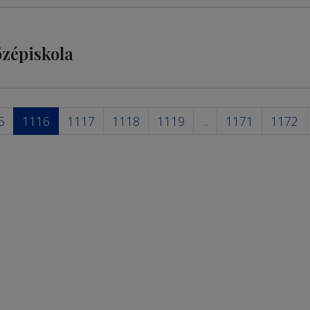
özépiskola
5
1116
1117
1118
1119
...
1171
1172