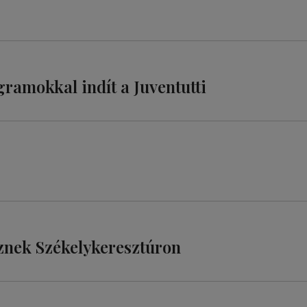
gramokkal indít a Juventutti
eznek Székelykeresztúron