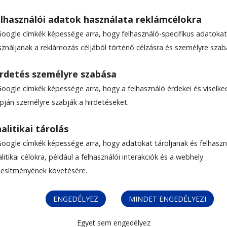
lhasználói adatok használata reklámcélokra
Google címkék képessége arra, hogy felhasználó-specifikus adatokat
sználjanak a reklámozás céljából történő célzásra és személyre szab
rdetés személyre szabása
Google címkék képessége arra, hogy a felhasználó érdekei és viselk
y letiltott
apján személyre szabják a hirdetéseket.
alitikai tárolás
Google címkék képessége arra, hogy adatokat tároljanak és felhaszn
litikai célokra, például a felhasználói interakciók és a webhely
ljesítményének követésére.
ENGEDÉLYEZ
MINDET ENGEDÉLYEZI
ozirendszert
Egyet sem engedélyez