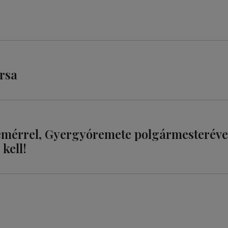
orsa
emérrel, Gyergyóremete polgármesteréve
kell!