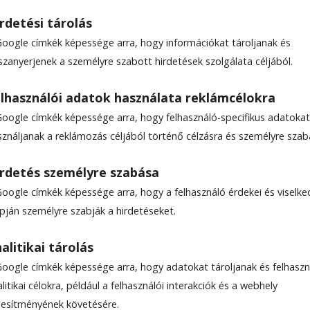
rdetési tárolás
Google címkék képessége arra, hogy információkat tároljanak és
szanyerjenek a személyre szabott hirdetések szolgálata céljából.
lhasználói adatok használata reklámcélokra
Google címkék képessége arra, hogy felhasználó-specifikus adatokat
sználjanak a reklámozás céljából történő célzásra és személyre szab
rdetés személyre szabása
Google címkék képessége arra, hogy a felhasználó érdekei és viselk
apján személyre szabják a hirdetéseket.
alitikai tárolás
Google címkék képessége arra, hogy adatokat tároljanak és felhaszn
litikai célokra, például a felhasználói interakciók és a webhely
ljesítményének követésére.