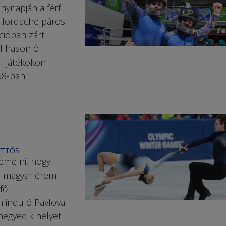
enynapján a férfi
–Iordache páros
ióban zárt.
l hasonló
li játékokon
68-ban.
ETTŐS
remélni, hogy
n magyar érem
fői
n induló Pavlova
negyedik helyet