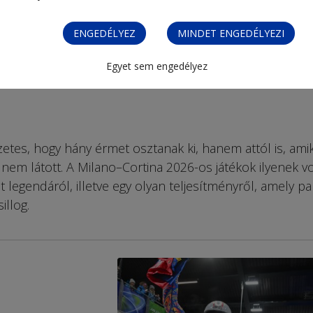
ENGEDÉLYEZ
MINDET ENGEDÉLYEZI
Egyet sem engedélyez
zetes, hogy hány érmet osztanak ki, hanem attól is, ami
 nem látott. A Milano–Cortina 2026-os játékok ilyenek vo
t legendáról, illetve egy olyan teljesítményről, amely p
illog.