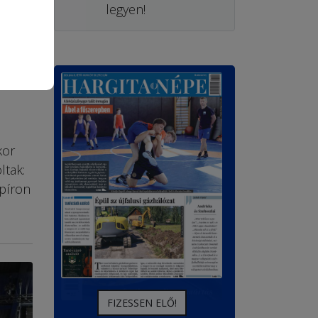
legyen!
kor
ltak:
apíron
FIZESSEN ELŐ!