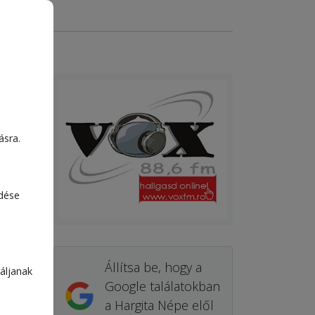
ásra.
edése
Állítsa be, hogy a
áljanak
Google találatokban
a Hargita Népe elől