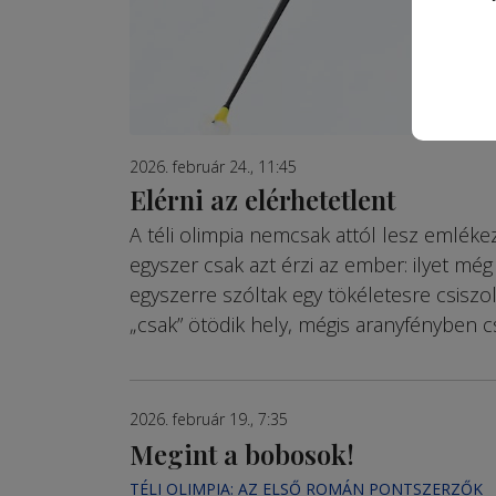
2026. február 24., 11:45
Elérni az elérhetetlent
A téli olimpia nemcsak attól lesz emléke
egyszer csak azt érzi az ember: ilyet még
egyszerre szóltak egy tökéletesre csiszol
„csak” ötödik hely, mégis aranyfényben cs
2026. február 19., 7:35
Megint a bobosok!
TÉLI OLIMPIA: AZ ELSŐ ROMÁN PONTSZERZŐK