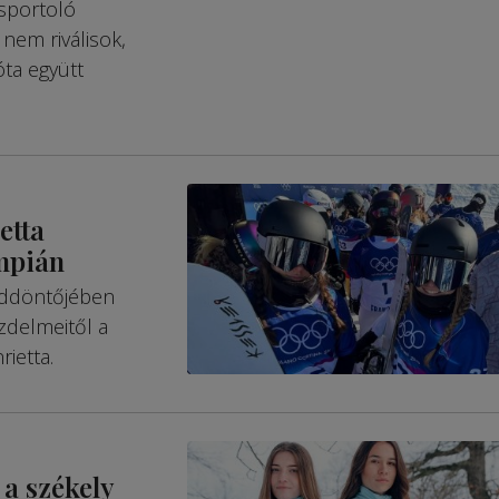
 sportoló
nem riválisok,
ta együtt
etta
impián
addöntőjében
üzdelmeitől a
ietta.
 a székely