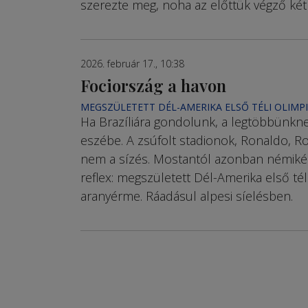
szerezte meg, noha az előttük végző két 
2026. február 17., 10:38
Fociország a havon
MEGSZÜLETETT DÉL-AMERIKA ELSŐ TÉLI OLIMP
Ha Brazíliára gondolunk, a legtöbbünknek
eszébe. A zsúfolt stadionok, Ronaldo, R
nem a sízés. Mostantól azonban némikép
reflex: megszületett Dél-Amerika első téli
aranyérme. Ráadásul alpesi síelésben.