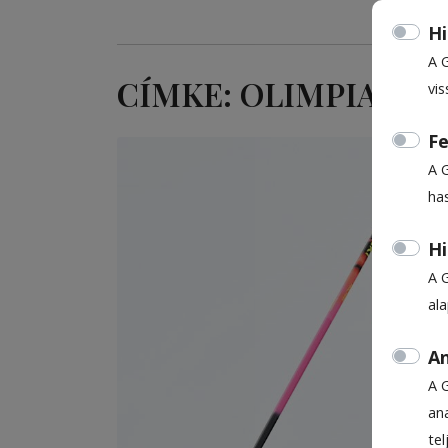
Hi
A 
CÍMKE: OLIMPIA
vis
Fe
A 
ha
Hi
A 
al
An
A 
ana
te