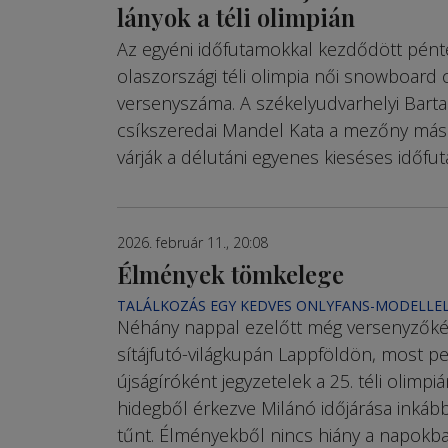
lányok a téli olimpián
Az egyéni időfutamokkal kezdődött pént
olaszországi téli olimpia női snowboard 
versenyszáma. A székelyudvarhelyi Bartal
csíkszeredai Mandel Kata a mezőny máso
várják a délutáni egyenes kieséses időfu
2026. február 11., 20:08
Élmények tömkelege
TALÁLKOZÁS EGY KEDVES ONLYFANS-MODELLE
Néhány nappal ezelőtt még versenyzők
sítájfutó-világkupán Lappföldön, most p
újságíróként jegyzetelek a 25. téli olimpiá
hidegből érkezve Milánó időjárása inkáb
tűnt. Élményekből nincs hiány a napokba