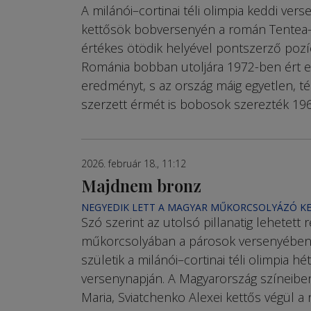
A milánói–cortinai téli olimpia keddi vers
kettősök bobversenyén a román Tentea
értékes ötödik helyével pontszerző pozíc
Románia bobban utoljára 1972-ben ért e
eredményt, s az ország máig egyetlen, té
szerzett érmét is bobosok szerezték 19
2026. február 18., 11:12
Majdnem bronz
NEGYEDIK LETT A MAGYAR MŰKORCSOLYÁZÓ K
Szó szerint az utolsó pillanatig lehetett 
műkorcsolyában a párosok versenyébe
születik a milánói–cortinai téli olimpia hét
versenynapján. A Magyarország színeibe
Maria, Sviatchenko Alexei kettős végül a 