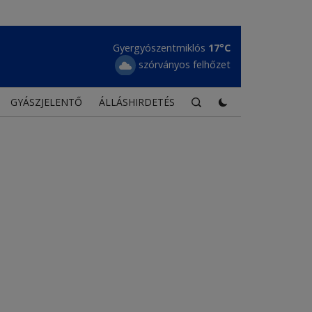
Gyergyószentmiklós
17°C
szórványos felhőzet
GYÁSZJELENTŐ
ÁLLÁSHIRDETÉS