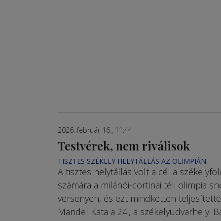
2026. február 16., 11:44
Testvérek, nem riválisok
TISZTES SZÉKELY HELYTÁLLÁS AZ OLIMPIÁN
A tisztes helytállás volt a cél a székelyf
számára a milánói-cortinai téli olimpia 
versenyen, és ezt mindketten teljesítetté
Mandel Kata a 24., a székelyudvarhelyi Ba