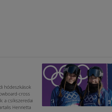
öldi hódeszkások
snowboard-cross
k: a csíkszeredai
rtalis Henrietta