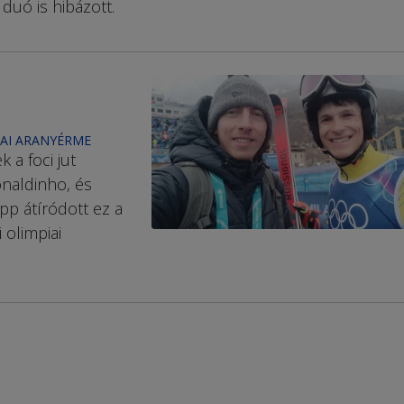
duó is hibázott.
IAI ARANYÉRME
 a foci jut
onaldinho, és
p átíródott ez a
 olimpiai