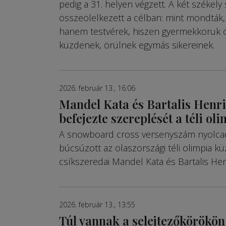
pedig a 31. helyen végzett. A két székely
összeölelkezett a célban: mint mondták, 
hanem testvérek, hiszen gyermekkoruk ó
küzdenek, örülnek egymás sikereinek.
2026. február 13., 16:06
Mandel Kata és Bartalis Henri
befejezte szereplését a téli ol
A snowboard cross versenyszám nyolc
búcsúzott az olaszországi téli olimpia k
csíkszeredai Mandel Kata és Bartalis Henr
2026. február 13., 13:55
Túl vannak a selejtezőkörökön