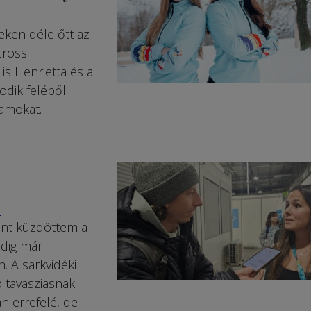
eken délelőtt az
cross
is Henrietta és a
dik feléből
tamokat.
L
ént küzdöttem a
edig már
n. A sarkvidéki
b tavasziasnak
n errefelé, de