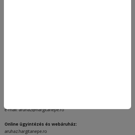
ORSZÁG-VILÁG
ÁRUHÁZ
SPORT
ESEMÉNYNAPTÁR
SZÍNES
IMPRESSZUM
VIDEÓ
MÉDIAAJÁNLAT
FÓRUM
JÁTÉKSZABÁLYZAT
ELÉRHETŐSÉGEK
Ügyfélszolgálat (apróhirdetések, előfizetések)
Csíkszereda üzlet:
Csíki Mozi épülete
, telefon:
0728 001 496
Csíkszereda szerkesztőség:
Márton Áron utca 21. szám
Székelyudvarhely:
Vár utca 5 szám
, telefon:
0738 823 219
e-mail:
aruhaz@hargitanepe.ro
Online ügyintézés és webáruház:
aruhaz.hargitanepe.ro