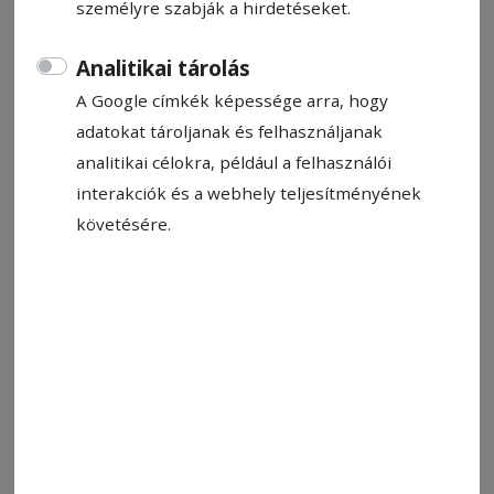
személyre szabják a hirdetéseket.
Analitikai tárolás
A Google címkék képessége arra, hogy
adatokat tároljanak és felhasználjanak
2023. február 8., 14:33
analitikai célokra, például a felhasználói
Kilenc tömbház hőszigeteléséről
interakciók és a webhely teljesítményének
állapodtak meg
követésére.
Kilenc tömbház hőszigetelésére kötött
szerződést a közbeszerzési eljáráson nyertes
kivitelező vállalattal a csíkszeredai
önkormányzat. A megállapodást szerda délben,
sajtótájékoztatóval egybekötve írta alá Bors
Béla, Csíkszereda infrastruktúráért felelős
alpolgármestere és a kivitelező vállalat
képviselője.