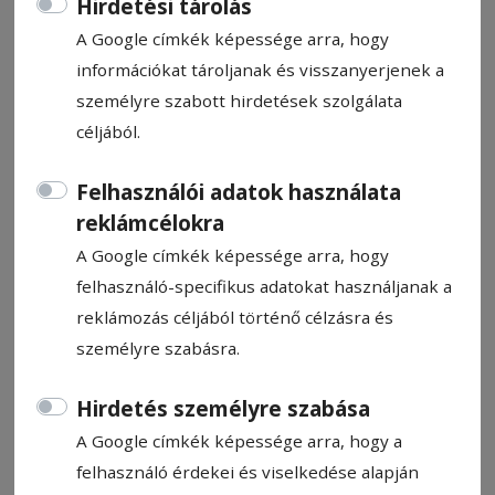
Hirdetési tárolás
A Google címkék képessége arra, hogy
információkat tároljanak és visszanyerjenek a
személyre szabott hirdetések szolgálata
céljából.
CÍMKE: KÖZBESZERZÉS
Felhasználói adatok használata
reklámcélokra
Állítsa be, hogy a Google
A Google címkék képessége arra, hogy
találatokban a Hargita Népe elől
felhasználó-specifikus adatokat használjanak a
legyen!
reklámozás céljából történő célzásra és
személyre szabásra.
Hirdetés személyre szabása
A Google címkék képessége arra, hogy a
felhasználó érdekei és viselkedése alapján