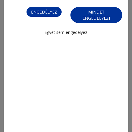
ENGEDÉLYEZ
MINDET
ENGEDÉLYEZI
Egyet sem engedélyez