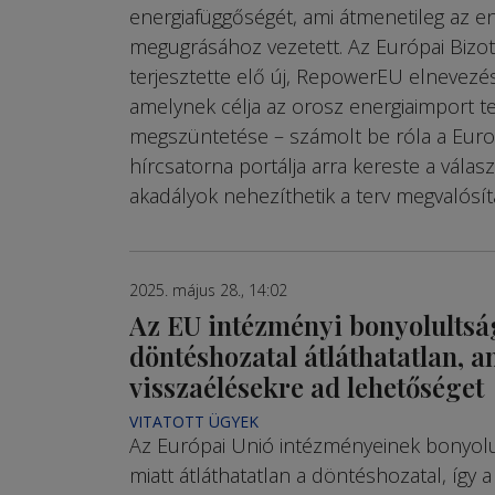
energiafüggőségét, ami átmenetileg az e
megugrásához vezetett. Az Európai Bizo
terjesztette elő új, RepowerEU elnevezé
amelynek célja az orosz energiaimport te
megszüntetése – számolt be róla a Eur
hírcsatorna portálja arra kereste a válas
akadályok nehezíthetik a terv megvalósít
2025. május 28., 14:02
Az EU intézményi bonyolultsá
döntéshozatal átláthatatlan, a
visszaélésekre ad lehetőséget
VITATOTT ÜGYEK
Az Európai Unió intézményeinek bonyolu
miatt átláthatatlan a döntéshozatal, így a