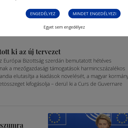
ENGEDÉLYEZ
MINDET ENGEDÉLYEZI
Egyet sem engedélyez
ott ki az új tervezet
 az Európai Bizottság szerdán bemutatott hétéves
koznak a mezőgazdasági támogatások harmincszázalékos
ndia elutasítja a kiadások növelését, a magyar kormán
tösszeget kifogásolja – derül ki a Curs de Guvernare
sszumra