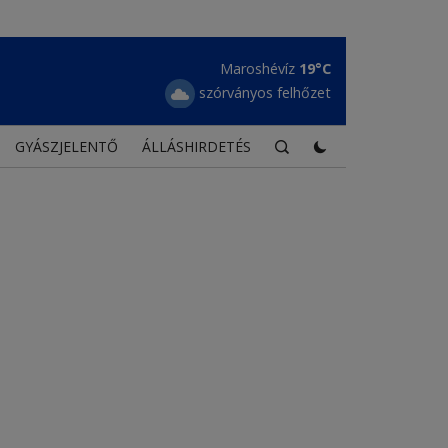
Borszék
15°C
erős felhőzet
GYÁSZJELENTŐ
ÁLLÁSHIRDETÉS