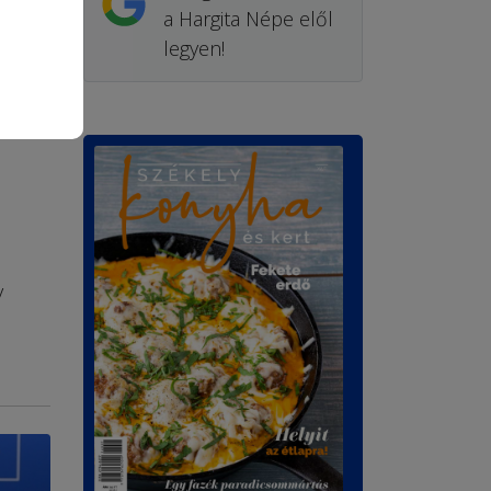
a Hargita Népe elől
legyen!
y