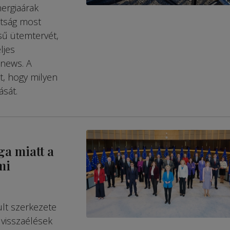
nergiaárak
ttság most
sű ütemtervét,
ljes
onews. A
zt, hogy milyen
ását.
ga miatt a
mi
lt szerkezete
 visszaélések