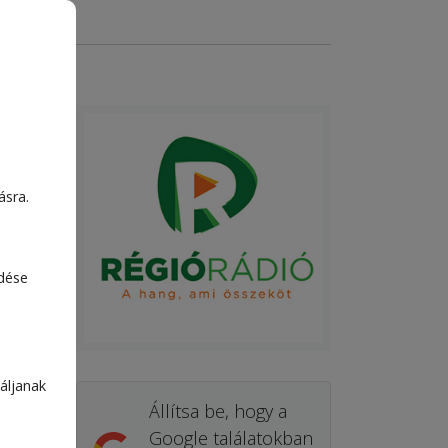
ásra.
edése
áljanak
Állítsa be, hogy a
Google találatokban