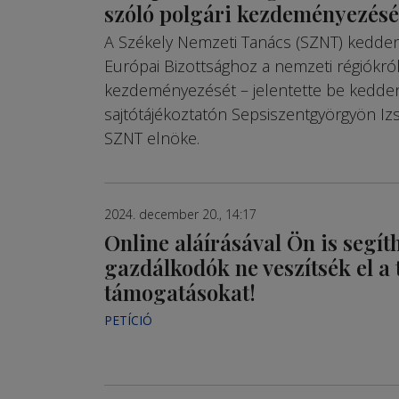
szóló polgári kezdeményezésé
A Székely Nemzeti Tanács (SZNT) kedden
Európai Bizottsághoz a nemzeti régiókról
kezdeményezését – jelentette be kedde
sajtótájékoztatón Sepsiszentgyörgyön Izs
SZNT elnöke.
2024. december 20., 14:17
Online aláírásával Ön is segít
gazdálkodók ne veszítsék el a 
támogatásokat!
PETÍCIÓ