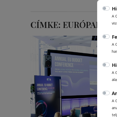
Hi
A 
CÍMKE: EURÓPAI BI
vis
Fe
A 
ha
Hi
A 
al
An
A 
ana
te