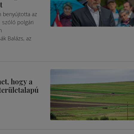
t
 benyújtotta az
 szóló polgári
n
ák Balázs, az
het, hogy a
területalapú