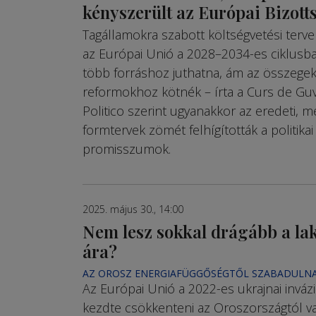
kényszerült az Európai Bizott
Tagállamokra szabott költ­ségvetési terv
az Európai Unió a 2028–2034-es cik­­lusb
több forráshoz juthatna, ám az összegek
reformokhoz köt­nék – írta a Curs de Gu­
Politico szerint ugyanakkor az eredeti, m
form­tervek zömét fel­hí­gították a politika
promisszumok.
2025. május 30., 14:00
Nem lesz sokkal drágább a la
ára?
AZ OROSZ ENERGIAFÜGGŐSÉGTŐL SZABADULNA
Az Európai Unió a 2022-es ukrajnai inváz
kezdte csökkenteni az Oroszországtól v