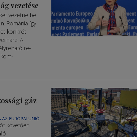
ság vezetése
eket vezetne be
an. Románia így
et konk­rét
vernare. A
élyreható re­
i kom­
kossági gáz
 AZ EURÓPAI UNIÓ
iót követően
aló