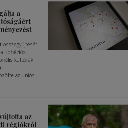
gálja a
atóságáért
eményezést
t összegyűjtését
 a Kohéziós
onális kultúrák
i
özölte az uniós
újtotta az
ti régiókról