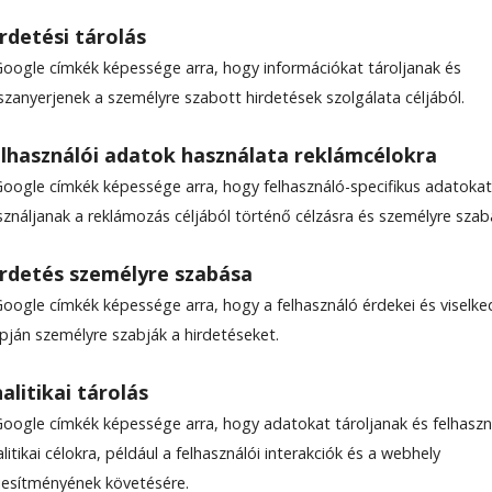
rdetési tárolás
Google címkék képessége arra, hogy információkat tároljanak és
ZOTTSÁG
szanyerjenek a személyre szabott hirdetések szolgálata céljából.
lhasználói adatok használata reklámcélokra
Google címkék képessége arra, hogy felhasználó-specifikus adatokat
sználjanak a reklámozás céljából történő célzásra és személyre szab
rdetés személyre szabása
Google címkék képessége arra, hogy a felhasználó érdekei és viselk
apján személyre szabják a hirdetéseket.
alitikai tárolás
Google címkék képessége arra, hogy adatokat tároljanak és felhaszn
litikai célokra, például a felhasználói interakciók és a webhely
ljesítményének követésére.