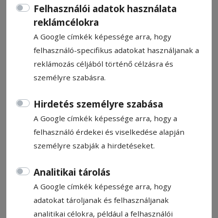
Felhasználói adatok használata
reklámcélokra
A Google címkék képessége arra, hogy
felhasználó-specifikus adatokat használjanak a
reklámozás céljából történő célzásra és
CÍMKE: BALESET
személyre szabásra.
Állítsa be, hogy a Google
Hirdetés személyre szabása
találatokban a Hargita Népe elől
A Google címkék képessége arra, hogy a
legyen!
felhasználó érdekei és viselkedése alapján
személyre szabják a hirdetéseket.
Analitikai tárolás
2016. január 11., 11:00
A Google címkék képessége arra, hogy
Autóbalesetek hétvégéje
adatokat tároljanak és felhasználjanak
analitikai célokra, például a felhasználói